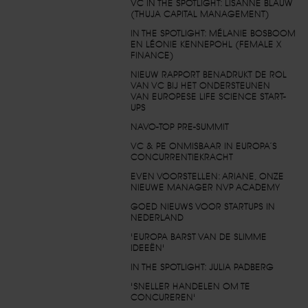
VC IN THE SPOTLIGHT: LISANNE BLAUW
(THUJA CAPITAL MANAGEMENT)
IN THE SPOTLIGHT: MÉLANIE BOSBOOM
EN LÉONIE KENNEPOHL (FEMALE X
FINANCE)
NIEUW RAPPORT BENADRUKT DE ROL
VAN VC BIJ HET ONDERSTEUNEN
VAN EUROPESE LIFE SCIENCE START-
UPS
NAVO-TOP PRE-SUMMIT
VC & PE ONMISBAAR IN EUROPA’S
CONCURRENTIEKRACHT
EVEN VOORSTELLEN: ARIANE, ONZE
NIEUWE MANAGER NVP ACADEMY
GOED NIEUWS VOOR STARTUPS IN
NEDERLAND
'EUROPA BARST VAN DE SLIMME
IDEEËN'
IN THE SPOTLIGHT: JULIA PADBERG
'SNELLER HANDELEN OM TE
CONCUREREN'