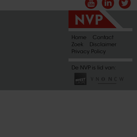
Home
Contact
Zoek
Disclaimer
Privacy Policy
De NVP is lid van: