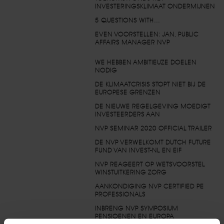
INVESTERINGSKLIMAAT ONDERMIJNEN
5 QUESTIONS WITH...
EVEN VOORSTELLEN: JAN, PUBLIC
AFFAIRS MANAGER NVP
WE HEBBEN AMBITIEUZE DOELEN
NODIG
DE KLIMAATCRISIS STOPT NIET BIJ DE
EUROPESE GRENZEN
DE NIEUWE REGELGEVING MOEDIGT
INVESTEERDERS AAN
NVP SEMINAR 2020 OFFICIAL TRAILER
DE NVP VERWELKOMT DUTCH FUTURE
FUND VAN INVEST-NL EN EIF
NVP REAGEERT OP WETSVOORSTEL
WINSTUITKERING ZORG
AANKONDIGING NVP CERTIFIED PE
PROFESSIONALS
INBRENG NVP SYMPOSIUM
PENSIOENEN EN EUROPA