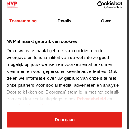
PERSBERICHT: ONDERNEMEND
VERMOGEN 2011
NVP VERHEUGD DAT
Toestemming
Details
Over
BEGROTINGSAKKOORD BEREIKT IS
PENSIOENRAPPORTEUR DEELT ZORGEN
NVP MET EUROPESE COMMISSIE
NVP.nl maakt gebruik van cookies
NVP OPGETOGEN OVER LANCERING
FUND OF FUND VOOR TECHSECTOR
Deze website maakt gebruik van cookies om de
NVP-BRIEF AAN DE INFORMATEURS
weergave en functionaliteit van de website zo goed
SEMINAR NVP "GEDULDIG KAPITAAL"
mogelijk op jouw wensen en voorkeuren af te kunnen
GROOT SUCCES
stemmen en voor gepersonaliseerde advertenties. Ook
NVP ZEER VERHEUGD OVER
delen we informatie over uw gebruik van onze site met
OPRICHTING INVESTERINGSFONDS
onze partners voor social media, adverteren en analyse.
VAN €150 MILJOEN VOOR
INNOVATIEVE BEDRIJVEN
Door te klikken op 'Doorgaan' stem je in met het gebruik
EUROPEES VENTURE CAPITAL: MYTHEN
van cookies zoals uitgelegd in ons
Privacybeleid
en
EN FEITEN
onze
Cookieverklaring
.
WAAROM PRIVATE EQUITY ER TOE
DOET!
Doorgaan
MEMO NVP OVER AIFMD VOOR KLEINE
FONDSMANAGERS