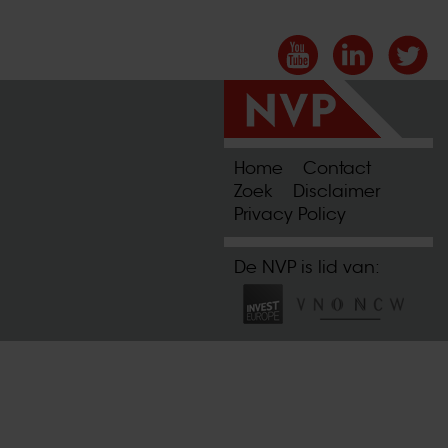
Home
Contact
Zoek
Disclaimer
Privacy Policy
De NVP is lid van: