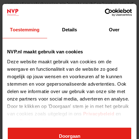
participatiemaatschappijen zijn ‘private equity’ en ‘venture capital’.
Onze missie is: Wij versterken slim kapitaal.
De NVP is opgericht in 1984 en vertegenwoordigt 90% van het
door participatiemaatschappijen beheerde vermogen in
Toestemming
Details
Over
Nederland. Leden zijn professionele nationale en internationale
investeerders die risicodragend vermogen investeren in
Nederland. Geassocieerde leden zijn beroeps- of bedrijfsmatig bij
NVP.nl maakt gebruik van cookies
dit soort investeringen betrokken. Te denken valt aan
Deze website maakt gebruik van cookies om de
advocatenkantoren, consultants, fiscalisten, accountants en
weergave en functionaliteit van de website zo goed
andere adviseurs.
mogelijk op jouw wensen en voorkeuren af te kunnen
De NVP is lid van
VNO-NCW
en
Invest Europe
, de Europese
stemmen en voor gepersonaliseerde advertenties. Ook
zusterorganisatie. Op de hoogte blijven van onze activiteiten?
delen we informatie over uw gebruik van onze site met
Schrijf je
hier
in voor onze nieuwsbrief (alleen voor
onze partners voor social media, adverteren en analyse.
(geassocieerde) leden van de NVP).
Door te klikken op 'Doorgaan' stem je in met het gebruik
van cookies zoals uitgelegd in ons
Privacybeleid
en
onze
Cookieverklaring
.
Doorgaan