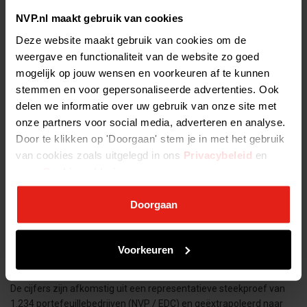
NVP.nl maakt gebruik van cookies
Cijfer
Waarde
Vergelijking
Deze website maakt gebruik van cookies om de
weergave en functionaliteit van de website zo goed
Banengroei PE/VC-
+5,0%
t.o.v. +1,0% landelijk
mogelijk op jouw wensen en voorkeuren af te kunnen
bedrijven
stemmen en voor gepersonaliseerde advertenties. Ook
delen we informatie over uw gebruik van onze site met
Banengroei MKB met
+7,1%
7x hoger dan landelijk
PE/VC
onze partners voor social media, adverteren en analyse.
Door te klikken op 'Doorgaan' stem je in met het gebruik
Nieuwe banen in 2023-
van cookies zoals uitgelegd in ons
Privacybeleid
en
26.114
2024
onze
Cookieverklaring
.
Aantal bedrijven
2.949
+475 vs. 2023
Doorgaan
7,9% van de
Werknemers in sector
809.901
beroepsbevolking
Voorkeuren
Bronnen & meer informatie
De cijfers zijn afkomstig uit een representatieve steekproef van
1.234 portefeuillebedrijven (NVP / EDC) en geëxtrapoleerd naar