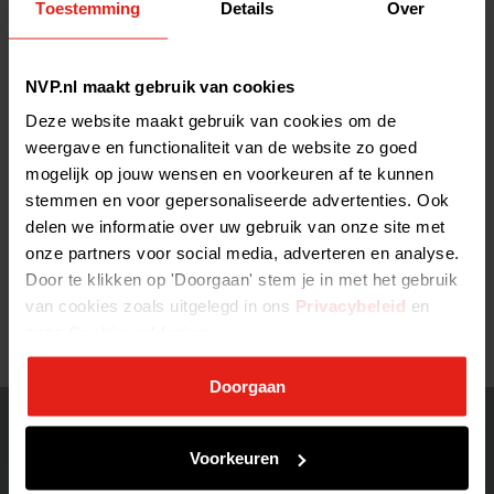
Toestemming
Details
Over
(NVP) op de ontwerpwijzigingen van enkele specifieke
renteaftrekbeperkingen in de Wet Vpb 1969 (onderdeel van
pakket BP2017)
NVP.nl maakt gebruik van cookies
Deze website maakt gebruik van cookies om de
Tags:
weergave en functionaliteit van de website zo goed
mogelijk op jouw wensen en voorkeuren af te kunnen
stemmen en voor gepersonaliseerde advertenties. Ook
ALLE NIEUWSBERICHTEN >
delen we informatie over uw gebruik van onze site met
onze partners voor social media, adverteren en analyse.
Door te klikken op 'Doorgaan' stem je in met het gebruik
2020-05-15 13:45:41
van cookies zoals uitgelegd in ons
Privacybeleid
en
onze
Cookieverklaring
.
Doorgaan
Voorkeuren
Home
Contact