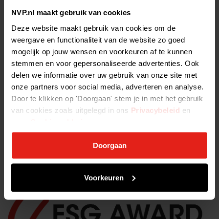
NVP.nl maakt gebruik van cookies
Met hartelijke groet,
Deze website maakt gebruik van cookies om de
Annemarie Jorritsma
weergave en functionaliteit van de website zo goed
Voorzitter NVP
mogelijk op jouw wensen en voorkeuren af te kunnen
stemmen en voor gepersonaliseerde advertenties. Ook
Marleen Janssen Groesbeek
delen we informatie over uw gebruik van onze site met
Juryvoorzitter ESG Award
onze partners voor social media, adverteren en analyse.
Door te klikken op 'Doorgaan' stem je in met het gebruik
Tags:
archief
2018
van cookies zoals uitgelegd in ons
Privacybeleid
en
onze
Cookieverklaring
.
Doorgaan
ALLE NIEUWSBERICHTEN >
Voorkeuren