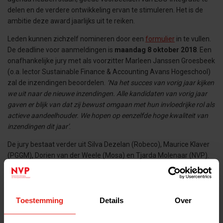
delen en de verdere ontwikkeling ervan te stimuleren. Het is de
ambitie deze award jaarlijks uit te reiken.
Leden kunnen zichzelf nomineren door een
formulier
in te vullen.
De deadline voor aanmeldingen is
maandag 8 oktober 2018
. Een
onafhankelijke jury met als voorzitter Marleen Janssen Groesbeek
(o.a. lector Sustainable Finance & Accounting Avans Hogeschool)
zal de inzendingen beoordelen.
‘Na het succes van vorig jaar kijken
we uit naar de nieuwe inzendingen. Alle kandidaten van vorig jaar
gaven er blijk van dat zij bewust omgaan met hun invloedrijke rol als
actieve aandeelhouder. We hopen op eenzelfde hoge kwaliteit van
inzendingen dit jaar’
.
De jury bestaat verder uit Silva Dezelan (Robeco), Maurice Klaver
(PGGM), Dorien van der Weele (Mosa) en Tjarda Molenaar (NVP).
De leden van de jury zullen een NDA ondertekenen. Tijdens het
jaarlijkse NVP-seminar van 14 november zal de winnaar bekend
worden gemaakt en zal de award publiekelijk worden uitgereikt.
Toestemming
Details
Over
Wij willen u van harte aanmoedigen deze initiatieven te steunen
en mee te doen!