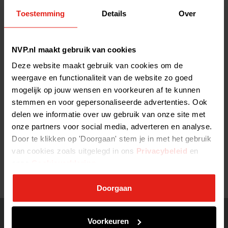
kwaliteit en de toegankelijkheid van de zorg gewaarborgd blijft,
Toestemming
Details
Over
dan wel verbetert.
Leest u
hier
de reactie van de NVP op dit wetsvoorstel, en
hier
een
toelichting op private equity en de zorg.
NVP.nl maakt gebruik van cookies
Deze website maakt gebruik van cookies om de
Tags:
wetsvoorstel
winstuitkering
zorg
archief
weergave en functionaliteit van de website zo goed
mogelijk op jouw wensen en voorkeuren af te kunnen
stemmen en voor gepersonaliseerde advertenties. Ook
delen we informatie over uw gebruik van onze site met
ALLE NIEUWSBERICHTEN >
onze partners voor social media, adverteren en analyse.
Door te klikken op 'Doorgaan' stem je in met het gebruik
2020-05-14 13:56:01
van cookies zoals uitgelegd in ons
Privacybeleid
en
onze
Cookieverklaring
.
Doorgaan
Voorkeuren