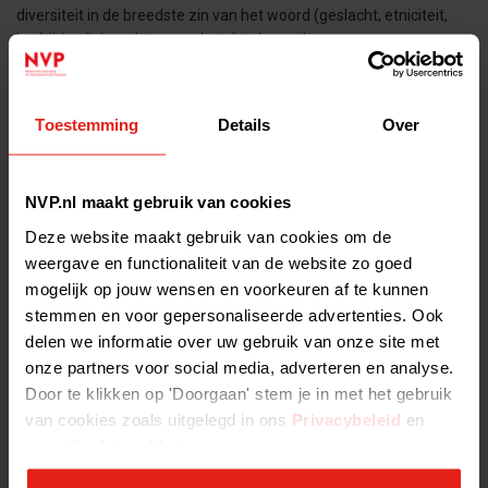
diversiteit in de breedste zin van het woord (geslacht, etniciteit,
leeftijd, religie, achtergrond etc.) te bevorderen.
Tags:
Toestemming
Details
Over
ALLE NIEUWSBERICHTEN >
NVP.nl maakt gebruik van cookies
Deze website maakt gebruik van cookies om de
weergave en functionaliteit van de website zo goed
mogelijk op jouw wensen en voorkeuren af te kunnen
stemmen en voor gepersonaliseerde advertenties. Ook
delen we informatie over uw gebruik van onze site met
onze partners voor social media, adverteren en analyse.
Door te klikken op 'Doorgaan' stem je in met het gebruik
van cookies zoals uitgelegd in ons
Privacybeleid
en
onze
Cookieverklaring
.