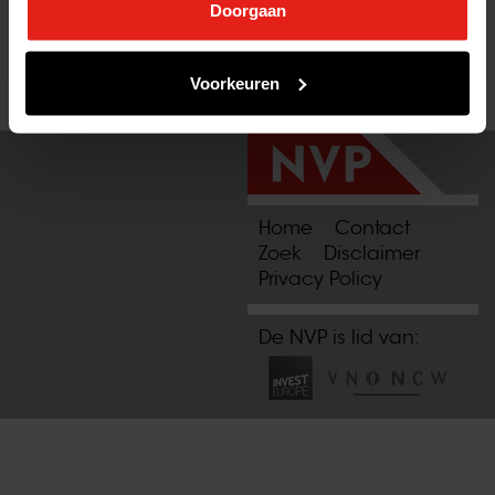
Doorgaan
2021-11-18 15:58:53
Voorkeuren
Home
Contact
Zoek
Disclaimer
Privacy Policy
De NVP is lid van: