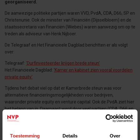
georganiseerd.
De aanwezige politieke partijen waren VVD, PvdA, CDA, D66, SP en
Christenunie. Ook de minister van Financiën (Dijsselbloem) en de
staatssecretaris van Financiën (Wiebes) waren aanwezig om op te
treden als adviseur van Henk Nijboer.
De Telegraaf en Het Financieele Dagblad berichtten er als volgt
over:
Telegraaf:
'Durfinvesteerder krijgen brede steun'
Het Financieele Dagblad:
'Kamer en kabinet zien vooral voordelen
private equity'
Tijdens het debat viel op dat er Kamerbrede steun was voor
alternatieve financieringsmogelijkheden voor bedrijven,
waaronder private equity en venture capital. Ook de PvdA ziet hier
het belang van in. Daarnaast werd door veel partijen (CDA, D66 en
VVD) de toon van de heer Nijboer als ronkend beschouwd. Die toon
stond in schril contrast met de genuanceerdere brief en toon van
het kabinet en de toon van de andere Kamerleden.
Toestemming
Details
Over