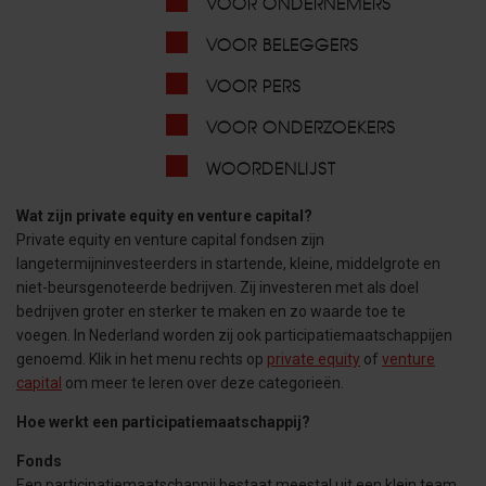
VOOR ONDERNEMERS
VOOR BELEGGERS
VOOR PERS
VOOR ONDERZOEKERS
WOORDENLIJST
Wat zijn private equity en venture capital?
Private equity en venture capital fondsen zijn
langetermijninvesteerders in startende, kleine, middelgrote en
niet-beursgenoteerde bedrijven. Zij investeren met als doel
bedrijven groter en sterker te maken en zo waarde toe te
voegen. In Nederland worden zij ook participatiemaatschappijen
genoemd. Klik in het menu rechts op
private equity
of
venture
capital
om meer te leren over deze categorieën.
Hoe werkt een participatiemaatschappij?
Fonds
Een participatiemaatschappij bestaat meestal uit een klein team