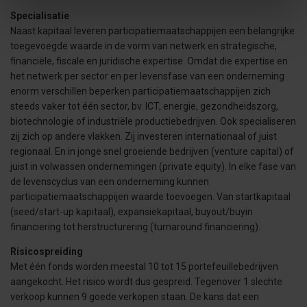
Specialisatie
Naast kapitaal leveren participatiemaatschappijen een belangrijke
toegevoegde waarde in de vorm van netwerk en strategische,
financiële, fiscale en juridische expertise. Omdat die expertise en
het netwerk per sector en per levensfase van een onderneming
enorm verschillen beperken participatiemaatschappijen zich
steeds vaker tot één sector, bv. ICT, energie, gezondheidszorg,
biotechnologie of industriële productiebedrijven. Ook specialiseren
zij zich op andere vlakken. Zij investeren internationaal of juist
regionaal. En in jonge snel groeiende bedrijven (venture capital) of
juist in volwassen ondernemingen (private equity). In elke fase van
de levenscyclus van een onderneming kunnen
participatiemaatschappijen waarde toevoegen. Van startkapitaal
(seed/start-up kapitaal), expansiekapitaal, buyout/buyin
financiering tot herstructurering (turnaround financiering).
Risicospreiding
Met één fonds worden meestal 10 tot 15 portefeuillebedrijven
aangekocht. Het risico wordt dus gespreid. Tegenover 1 slechte
verkoop kunnen 9 goede verkopen staan. De kans dat een