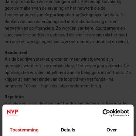
daarop focus kan worden aangebracht. Het bedrijf kan hierbij
gebruik maken van de ervaring en het netwerk die de
fondsmanagers van de participatiemaatschappijen hebben. Te
denken valt aan de ervaring met internationalisering of een
netwerk van co-financiers. Zo worden sterkere, duurzamere en
succesvollere bedrijven gebouwd die sneller groeien als het gaat
om omzet, werkgelegenheid, werknemerstevredenheid en winst.
Rendement
Als de bedrijven sterker, groter en meer winstgevend zijn
gemaakt, worden zij na gemiddeld vijf tot zeven jaar verkocht. De
opbrengsten worden uitgekeerd aan de beleggers in het fonds. Zo
krijgen zij aan het einde van de looptijd van het fonds - na
ongeveer 10 jaar – hun inleg plus rendement terug.
Reputatie
Pas als een groot deel van het fonds geïnvesteerd is, kan worden
gestart met het werven van een volgend fonds. Beleggers willen
alleen beleggen in het nieuwe fonds als de
participatiemaatschappij een goede reputatie heeft. Dit betekent
Toestemming
Details
Over
allereerst dat een goed rendement moet zijn behaald. Daarnaast