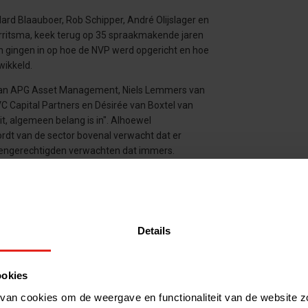
lard Blaauboer, Rob Schipper, André Olijslager en
rritsma, keek terug op 35 spraakmakende jaren
n gingen in op hoe de NVP werd opgericht en hoe
wikkeld.
a van APG Asset Management, Niels Lemmers van
VC Capital Partners en Désirée van Boxtel van
uit, algemeen belang is in". Alhoewel
dt van de sector bovenal verwacht dat er
ioengerechtigden verwachten dat immers.
n Geel, Felice Verduyn - van Weegen, Pauline
choven, keek gezamenlijk naar de uitdagingen in
reept. Profit blijft echter belangrijk. Bedrijven
Details
 panels tijdens het seminar. Panelleden kwamen
zijn bij goede en open communicatie. Of het nu
ookies
aantrekken van nieuw talent. Met communicatie
van cookies om de weergave en functionaliteit van de website z