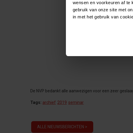
wensen en voorkeuren af te 
gebruik van onze site met on
in met het gebruik van cooki
De NVP bedankt alle aanwezigen voor een zeer geslaa
Tags:
archief
2019
seminar
ALLE NIEUWSBERICHTEN >