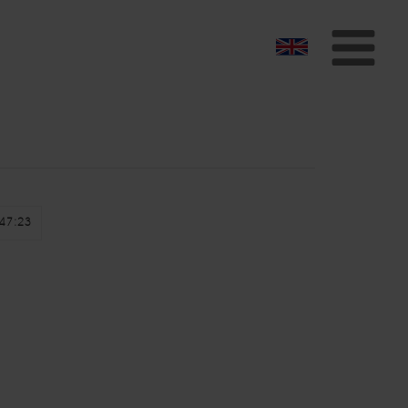
To
na
47:23