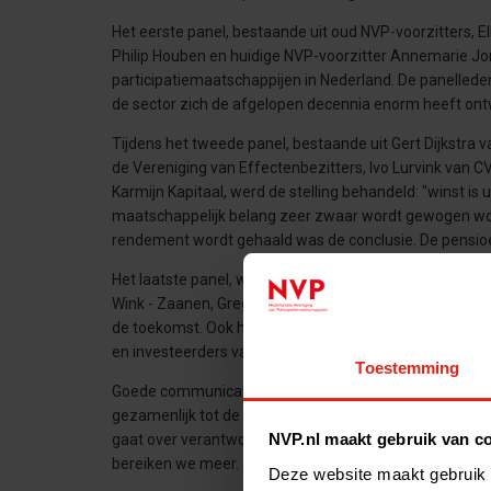
Het eerste panel, bestaande uit oud NVP-voorzitters, El
Philip Houben en huidige NVP-voorzitter Annemarie Jo
participatiemaatschappijen in Nederland. De panellede
de sector zich de afgelopen decennia enorm heeft ont
Tijdens het tweede panel, bestaande uit Gert Dijkstr
de Vereniging van Effectenbezitters, Ivo Lurvink van C
Karmijn Kapitaal, werd de stelling behandeld: "winst is 
maatschappelijk belang zeer zwaar wordt gewogen wor
rendement wordt gehaald was de conclusie. De pens
Het laatste panel, waarin jonge investeerders Renee va
Wink - Zaanen, Gregor Rossen en Marco van Vliet aans
de toekomst. Ook hier werd het belang van impact onderst
en investeerders van de toekomst focussen op beiden.
Toestemming
Goede communicatie liep als een rode draad door alle
gezamenlijk tot de conclusie dat we als sector gebaat 
NVP.nl maakt gebruik van c
gaat over verantwoord investeren, diversiteit of het 
bereiken we meer.
Deze website maakt gebruik 