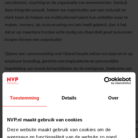
recruitment, coaching en de organisatie van evenementen. Dankzij
deze integrale aanpak, helpen we organisaties aan een inclusief en
sterk team én helpen we multicultureel talent hun ambities waar te
maken. Immers, als onze ervaring ons iets heeft geleerd, dan is het
dat er op meerdere fronten actie nodig om diversiteit goed te kunnen
borgen binnen een organisatie!
Tijdens een samenwerking met Global People zetten we daarom in op
employer branding, gerichte werving&selectie en persoonlijke
begeleiding van zowel de kandidaten als de werkgever. Deelname aan
de evenementen Diversity Dinner en Global People bieden onze
werkgevers daarnaast direct toegang tot ons netwerk.
Toestemming
Details
Over
Wat kunnen organisaties zelf doen om meer inclusief en divers
talent te werven?
Goede vraag! Helaas leert de realiteit dat dit niet
één keer te beantwoorden is. Ik kan wel een aantal punten noemen:
NVP.nl maakt gebruik van cookies
Het allerbelangrijkste is de mindset, de wil om meer diversite
Deze website maakt gebruik van cookies om de
implementeren in de organisatie en om tot actie te komen. Lee
weergave en functionaliteit van de website zo goed
het volgende artikel en doe er je voordeel mee.