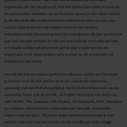
hebben ondervonden. Het is een echte eyeopener voor elke
organisatie die zich bezighoudt met het thema Diversiteit en Inclusie.
De persoonlijke verhalen van de finalisten geven je niet alleen inzicht
in de obstakels die multiculturele kandidaten ervaren op weg naar
succes, maar je wordt ook meegenomen in een andere
belevingswereld. De ervaring leert dat onze gasten elk jaar opnieuw in
hun hart geraakt worden en nieuwe inspiratie en motivatie opdoen
om daadkrachtig met diversiteit aan te slag te gaan binnen de
organisatie (NVP leden krijgen 10% korting op dit evenement bij
afname van een tafel).
Het feit dat het een gala is geeft extra allure en cachet aan het event.
Er komen rond de 400 gasten en er zijn veel grote corporates
aanwezig met een RvB afvaardiging. De ING is hoofdsponsor van de
verkiezing. Maar ook de NVWA, de Politie, Ministerie van Defensie,
ABN AMRO, The Greenery, Pels Rijcken, de Rabobank, KPN, Heineken
etc. hebben zich inmiddels verbonden aan het gala. Onze leden
zeggen over het gala; “Dit is het enige zakelijke event waar ik mijn
partner mee naar toe kan nemen en die mij elk jaar weer vraagt