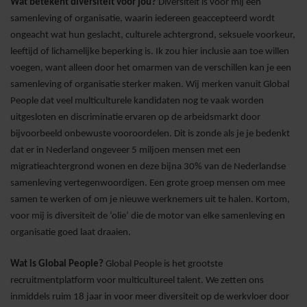
Wat betekent diversiteit voor jou?
Diversiteit is voor mij een
samenleving of organisatie, waarin iedereen geaccepteerd wordt
ongeacht wat hun geslacht, culturele achtergrond, seksuele voorkeur,
leeftijd of lichamelijke beperking is. Ik zou hier inclusie aan toe willen
voegen, want alleen door het omarmen van de verschillen kan je een
samenleving of organisatie sterker maken. Wij merken vanuit Global
People dat veel multiculturele kandidaten nog te vaak worden
uitgesloten en discriminatie ervaren op de arbeidsmarkt door
bijvoorbeeld onbewuste vooroordelen. Dit is zonde als je je bedenkt
dat er in Nederland ongeveer 5 miljoen mensen met een
migratieachtergrond wonen en deze bijna 30% van de Nederlandse
samenleving vertegenwoordigen. Een grote groep mensen om mee
samen te werken of om je nieuwe werknemers uit te halen. Kortom,
voor mij is diversiteit de ‘olie’ die de motor van elke samenleving en
organisatie goed laat draaien.
Wat is Global People?
Global People is het grootste
recruitmentplatform voor multicultureel talent. We zetten ons
inmiddels ruim 18 jaar in voor meer diversiteit op de werkvloer door