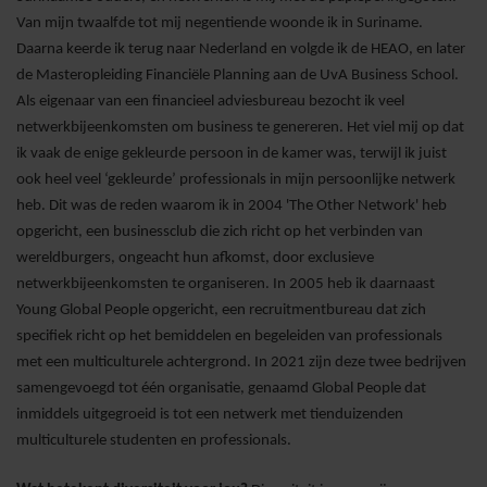
Van mijn twaalfde tot mij negentiende woonde ik in Suriname.
Daarna keerde ik terug naar Nederland en volgde ik de HEAO, en later
de Masteropleiding Financiële Planning aan de UvA Business School.
Als eigenaar van een financieel adviesbureau bezocht ik veel
netwerkbijeenkomsten om business te genereren. Het viel mij op dat
ik vaak de enige gekleurde persoon in de kamer was, terwijl ik juist
ook heel veel ‘gekleurde’ professionals in mijn persoonlijke netwerk
heb. Dit was de reden waarom ik in 2004 'The Other Network' heb
opgericht, een businessclub die zich richt op het verbinden van
wereldburgers, ongeacht hun afkomst, door exclusieve
netwerkbijeenkomsten te organiseren. In 2005 heb ik daarnaast
Young Global People opgericht, een recruitmentbureau dat zich
specifiek richt op het bemiddelen en begeleiden van professionals
met een multiculturele achtergrond. In 2021 zijn deze twee bedrijven
samengevoegd tot één organisatie, genaamd Global People dat
inmiddels uitgegroeid is tot een netwerk met tienduizenden
multiculturele studenten en professionals.