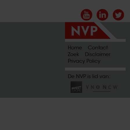
Home
Contact
Zoek
Disclaimer
Privacy Policy
De NVP is lid van: