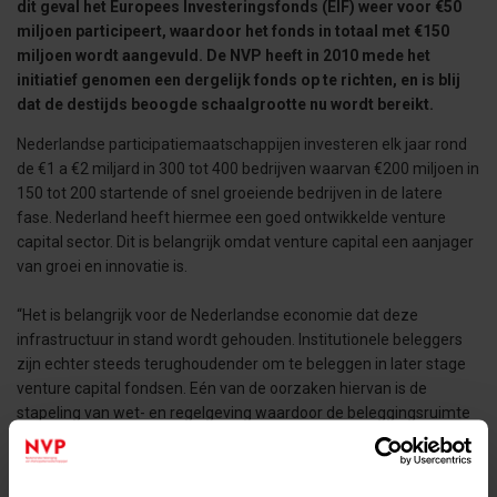
dit geval het Europees Investeringsfonds (EIF) weer voor €50
miljoen participeert, waardoor het fonds in totaal met €150
miljoen wordt aangevuld. De NVP heeft in 2010 mede het
initiatief genomen een dergelijk fonds op te richten, en is blij
dat de destijds beoogde schaalgrootte nu wordt bereikt.
Nederlandse participatiemaatschappijen investeren elk jaar rond
de €1 a €2 miljard in 300 tot 400 bedrijven waarvan €200 miljoen in
150 tot 200 startende of snel groeiende bedrijven in de latere
fase. Nederland heeft hiermee een goed ontwikkelde venture
capital sector. Dit is belangrijk omdat venture capital een aanjager
van groei en innovatie is.
“Het is belangrijk voor de Nederlandse economie dat deze
infrastructuur in stand wordt gehouden. Institutionele beleggers
zijn echter steeds terughoudender om te beleggen in later stage
venture capital fondsen. Eén van de oorzaken hiervan is de
stapeling van wet- en regelgeving waardoor de beleggingsruimte
wordt belemmerd. Door het wegblijven van institutioneel kapitaal
wordt het voor fondsmanagers moeilijker om buitenlandse
beleggers over de streep te trekken” aldus René Kuijten,