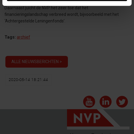
makkelijker nieuw vreemd vermogen kunnen aantrekken.
Daarnaast juicht de NVP het zeer toe dat het
financieringslandschap verbreed wordt, bijvoorbeeld met het
‘Achtergestelde Leningenfonds’.
Tags:
archief
ALLE NIEUWSBERICHTEN >
2020-05-14 18:21:44