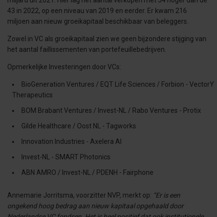
miljard uit 2021. Hier lag het aantal verkopen met 54 hoger dan de
43 in 2022, op een niveau van 2019 en eerder. Er kwam 216
miljoen aan nieuw groeikapitaal beschikbaar van beleggers.
Zowel in VC als groeikapitaal zien we geen bijzondere stijging van
het aantal faillissementen van portefeuillebedrijven.
Opmerkelijke Investeringen door VCs:
BioGeneration Ventures / EQT Life Sciences / Forbion - VectorY
Therapeutics
BOM Brabant Ventures / Invest-NL / Rabo Ventures - Protix
Gilde Healthcare / Oost NL - Tagworks
Innovation Industries - Axelera AI
Invest-NL - SMART Photonics
ABN AMRO / Invest-NL / PDENH - Fairphone
Annemarie Jorritsma, voorzitter NVP, merkt op:
“Er is een
ongekend hoog bedrag aan nieuw kapitaal opgehaald door
Nederlandse VC fondsen. Het is heel positief dat ook institutionele