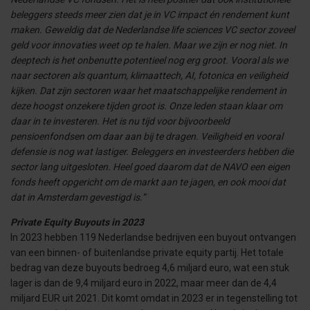
beleggers steeds meer zien dat je in VC impact én rendement kunt
maken. Geweldig dat de Nederlandse life sciences VC sector zoveel
geld voor innovaties weet op te halen. Maar we zijn er nog niet. In
deeptech is het onbenutte potentieel nog erg groot. Vooral als we
naar sectoren als quantum, klimaattech, AI, fotonica en veiligheid
kijken. Dat zijn sectoren waar het maatschappelijke rendement in
deze hoogst onzekere tijden groot is. Onze leden staan klaar om
daar in te investeren. Het is nu tijd voor bijvoorbeeld
pensioenfondsen om daar aan bij te dragen. Veiligheid en vooral
defensie is nog wat lastiger. Beleggers en investeerders hebben die
sector lang uitgesloten. Heel goed daarom dat de NAVO een eigen
fonds heeft opgericht om de markt aan te jagen, en ook mooi dat
dat in Amsterdam gevestigd is.”
Private Equity Buyouts in 2023
In 2023 hebben 119 Nederlandse bedrijven een buyout ontvangen
van een binnen- of buitenlandse private equity partij. Het totale
bedrag van deze buyouts bedroeg 4,6 miljard euro, wat een stuk
lager is dan de 9,4 miljard euro in 2022, maar meer dan de 4,4
miljard EUR uit 2021. Dit komt omdat in 2023 er in tegenstelling tot