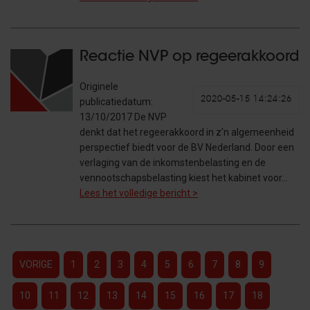
Reactie NVP op regeerakkoord
Originele
2020-05-15 14:24:26
publicatiedatum:
13/10/2017 De NVP
denkt dat het regeerakkoord in z’n algemeenheid
perspectief biedt voor de BV Nederland. Door een
verlaging van de inkomstenbelasting en de
vennootschapsbelasting kiest het kabinet voor…
Lees het volledige bericht >
VORIGE
1
2
3
4
5
6
7
8
9
10
11
12
13
14
15
16
17
18