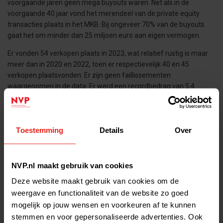
voorgaande jaren geen mega buyouts waren. Net als in de
voorgaande 40 jaar vond het merendeel van de private equity
transacties plaats in het MKB. Bij ongeveer 70% van de buyouts
gaat het om minder dan 25 miljoen euro aan eigen vermogen.
Er vonden 54 verkopen plaats in 2023, wat relatief rustig is maar
meer dan in 2020 en 2022, toen er respectievelijk 40 en 45
verkopen plaatsvonden. Er zijn geen faillissementen
waargenomen in de data. Er werd een recordbedrag van 5,4
miljard euro aan nieuwe fondsen geworven bij beleggers,
voornamelijk dankzij Waterland dat met twee fondsen 4 miljard
euro ophaalde.
Toestemming
Details
Over
Enkele opvallende investeringen waren:
CVC Capital Partners – TMF (herfinanciering)
NVP.nl maakt gebruik van cookies
3i Group - Action (herfinanciering)
Deze website maakt gebruik van cookies om de
Rivean Capital - CED Group
weergave en functionaliteit van de website zo goed
Waterland Private Equity Investments - Van Vulpen
mogelijk op jouw wensen en voorkeuren af te kunnen
stemmen en voor gepersonaliseerde advertenties. Ook
NPM Capital - HQ Pack