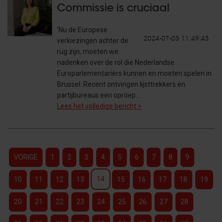
Commissie is cruciaal
'Nu de Europese
2024-07-03 11:49:43
verkiezingen achter de
rug zijn, moeten we
nadenken over de rol die Nederlandse
Europarlementariërs kunnen en moeten spelen in
Brussel. Recent ontvingen lijsttrekkers en
partijbureaus een oproep…
Lees het volledige bericht >
VORIGE
1
2
3
4
5
6
7
8
9
14
10
11
12
13
15
16
17
18
19
20
21
22
23
24
25
26
27
28