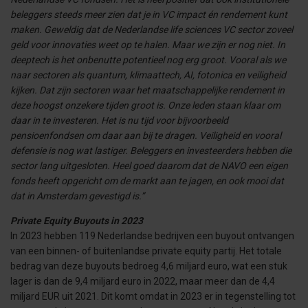
beleggers steeds meer zien dat je in VC impact én rendement kunt
maken. Geweldig dat de Nederlandse life sciences VC sector zoveel
geld voor innovaties weet op te halen. Maar we zijn er nog niet. In
deeptech is het onbenutte potentieel nog erg groot. Vooral als we
naar sectoren als quantum, klimaattech, AI, fotonica en veiligheid
kijken. Dat zijn sectoren waar het maatschappelijke rendement in
deze hoogst onzekere tijden groot is. Onze leden staan klaar om
daar in te investeren. Het is nu tijd voor bijvoorbeeld
pensioenfondsen om daar aan bij te dragen. Veiligheid en vooral
defensie is nog wat lastiger. Beleggers en investeerders hebben die
sector lang uitgesloten. Heel goed daarom dat de NAVO een eigen
fonds heeft opgericht om de markt aan te jagen, en ook mooi dat
dat in Amsterdam gevestigd is.”
Private Equity Buyouts in 2023
In 2023 hebben 119 Nederlandse bedrijven een buyout ontvangen
van een binnen- of buitenlandse private equity partij. Het totale
bedrag van deze buyouts bedroeg 4,6 miljard euro, wat een stuk
lager is dan de 9,4 miljard euro in 2022, maar meer dan de 4,4
miljard EUR uit 2021. Dit komt omdat in 2023 er in tegenstelling tot