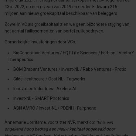
miljard uit 2021. Hier lag het aantal verkopen met 54 hoger dan de
43 in 2022, op een niveau van 2019 en eerder. Er kwam 216
miljoen aan nieuw groeikapitaal beschikbaar van beleggers.
Zowel in VC als groeikapitaal zien we geen bijzondere stijging van
het aantal faillissementen van portefeuillebedrijven.
Opmerkelijke Investeringen door VCs:
BioGeneration Ventures / EQT Life Sciences / Forbion - VectorY
Therapeutics
BOM Brabant Ventures / Invest-NL / Rabo Ventures - Protix
Gilde Healthcare / Oost NL - Tagworks
Innovation Industries - Axelera AI
Invest-NL - SMART Photonics
ABN AMRO / Invest-NL / PDENH - Fairphone
Annemarie Jorritsma, voorzitter NVP, merkt op:
“Er is een
ongekend hoog bedrag aan nieuw kapitaal opgehaald door
Nederlandse VC fondsen. Het is heel positief dat ook institutionele