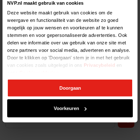
NVP.nl maakt gebruik van cookies
Avedon Capital Partners - Detron
Deze website maakt gebruik van cookies om de
Egeria Capital Management - Sonic Equipment
weergave en functionaliteit van de website zo goed
mogelijk op jouw wensen en voorkeuren af te kunnen
Tjarda Molenaar, directeur NVP:
“Private equity is een steun en
stemmen en voor gepersonaliseerde advertenties. Ook
toeverlaat voor ambitieuze ondernemers in het MKB en maakt groei,
delen we informatie over uw gebruik van onze site met
innovatie en verduurzaming mogelijk die er anders niet geweest zou
onze partners voor social media, adverteren en analyse.
zijn. Sinds de oprichting van de NVP 40 jaar geleden, is er meer dan
Door te klikken op 'Doorgaan' stem je in met het gebruik
100 miljard geïnvesteerd in Nederlandse bedrijven. Dat is iets om
van cookies zoals uitgelegd in ons
Privacybeleid
en
trots op te zijn. We moeten zorgen voor een goed
onze
Cookieverklaring
.
investeringsklimaat, zodat ook de volgende 100 miljard euro in
Nederland wordt geïnvesteerd.”
Doorgaan
Ga direct naar alle cijfers
over
investeren
,
desinvesteringen
,
fondsenwerving
of
Nederland
in Europa
.
Voorkeuren