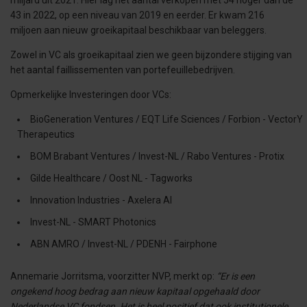
miljard uit 2021. Hier lag het aantal verkopen met 54 hoger dan de
43 in 2022, op een niveau van 2019 en eerder. Er kwam 216
miljoen aan nieuw groeikapitaal beschikbaar van beleggers.
Zowel in VC als groeikapitaal zien we geen bijzondere stijging van
het aantal faillissementen van portefeuillebedrijven.
Opmerkelijke Investeringen door VCs:
BioGeneration Ventures / EQT Life Sciences / Forbion - VectorY
Therapeutics
BOM Brabant Ventures / Invest-NL / Rabo Ventures - Protix
Gilde Healthcare / Oost NL - Tagworks
Innovation Industries - Axelera AI
Invest-NL - SMART Photonics
ABN AMRO / Invest-NL / PDENH - Fairphone
Annemarie Jorritsma, voorzitter NVP, merkt op:
“Er is een
ongekend hoog bedrag aan nieuw kapitaal opgehaald door
Nederlandse VC fondsen. Het is heel positief dat ook institutionele