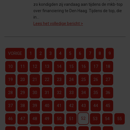
zo kondigden zij vandaag aan tijdens de mkb-top
over financiering te Den Haag. Tijdens de top, die
in…
Lees het volledige bericht >
VORIGE
1
2
3
4
5
6
7
8
9
10
11
12
13
14
15
16
17
18
19
20
21
22
23
24
25
26
27
28
29
30
31
32
33
34
35
36
37
38
39
40
41
42
43
44
45
52
46
47
48
49
50
51
53
54
55