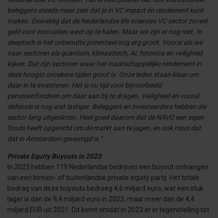
beleggers steeds meer zien dat je in VC impact én rendement kunt
maken. Geweldig dat de Nederlandse life sciences VC sector zoveel
geld voor innovaties weet op te halen. Maar we zijn er nog niet. In
deeptech is het onbenutte potentieel nog erg groot. Vooral als we
naar sectoren als quantum, klimaattech, AI, fotonica en veiligheid
kijken. Dat zijn sectoren waar het maatschappelijke rendement in
deze hoogst onzekere tijden groot is. Onze leden staan klaar om
daar in te investeren. Het is nu tijd voor bijvoorbeeld
pensioenfondsen om daar aan bij te dragen. Veiligheid en vooral
defensie is nog wat lastiger. Beleggers en investeerders hebben die
sector lang uitgesloten. Heel goed daarom dat de NAVO een eigen
fonds heeft opgericht om de markt aan te jagen, en ook mooi dat
dat in Amsterdam gevestigd is.”
Private Equity Buyouts in 2023
In 2023 hebben 119 Nederlandse bedrijven een buyout ontvangen
van een binnen- of buitenlandse private equity partij. Het totale
bedrag van deze buyouts bedroeg 4,6 miljard euro, wat een stuk
lager is dan de 9,4 miljard euro in 2022, maar meer dan de 4,4
miljard EUR uit 2021. Dit komt omdat in 2023 er in tegenstelling tot