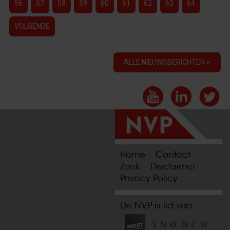
56
57
58
59
60
61
62
63
64
VOLGENDE
ALLE NIEUWSBERICHTEN >
Home
Contact
Zoek
Disclaimer
Privacy Policy
De NVP is lid van: