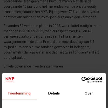
voorgaande jaren geen mega buyouts waren. Net als in de
voorgaande 40 jaar vond het merendeel van de private equity
transacties plaats in het MKB. Bij ongeveer 70% van de buyouts
gaat het om minder dan 25 miljoen euro aan eigen vermogen.
Er vonden 54 verkopen plaats in 2023, wat relatief rustig is maar
meer dan in 2020 en 2022, toen er respectievelijk 40 en 45
verkopen plaatsvonden. Er zijn geen faillissementen
waargenomen in de data. Er werd een recordbedrag van 5,4
miljard euro aan nieuwe fondsen geworven bij beleggers,
voornamelijk dankzij Waterland dat met twee fondsen 4 miljard
euro ophaalde.
Enkele opvallende investeringen waren:
CVC Capital Partners – TMF (herfinanciering)
3i Group - Action (herfinanciering)
Rivean Capital - CED Group
Toestemming
Details
Over
Waterland Private Equity Investments - Van Vulpen
NPM Capital - HQ Pack