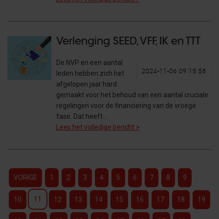
Verlenging SEED, VFF, IK en TTT
De NVP en een aantal
2024-11-06 09:15:58
leden hebben zich het
afgelopen jaar hard
gemaakt voor het behoud van een aantal cruciale
regelingen voor de financiering van de vroege
fase. Dat heeft…
Lees het volledige bericht >
VORIGE
1
2
3
4
5
6
7
8
9
11
10
12
13
14
15
16
17
18
19