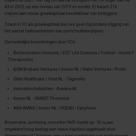
miljard uit 2021. Hier lag het aantal verkopen met 54 hoger dan de
43 in 2022, op een niveau van 2019 en eerder. Er kwam 216
miljoen aan nieuw groeikapitaal beschikbaar van beleggers.
Zowel in VC als groeikapitaal zien we geen bijzondere stijging van
het aantal faillissementen van portefeuillebedrijven.
Opmerkelijke Investeringen door VCs:
BioGeneration Ventures / EQT Life Sciences / Forbion - VectorY
Therapeutics
BOM Brabant Ventures / Invest-NL / Rabo Ventures - Protix
Gilde Healthcare / Oost NL - Tagworks
Innovation Industries - Axelera AI
Invest-NL - SMART Photonics
ABN AMRO / Invest-NL / PDENH - Fairphone
Annemarie Jorritsma, voorzitter NVP, merkt op:
“Er is een
ongekend hoog bedrag aan nieuw kapitaal opgehaald door
Nederlandse VC fondsen. Het is heel positief dat ook institutionele