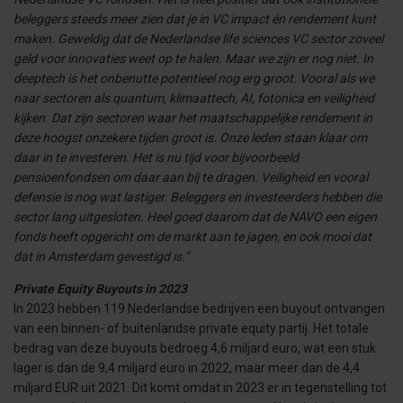
beleggers steeds meer zien dat je in VC impact én rendement kunt
maken. Geweldig dat de Nederlandse life sciences VC sector zoveel
geld voor innovaties weet op te halen. Maar we zijn er nog niet. In
deeptech is het onbenutte potentieel nog erg groot. Vooral als we
naar sectoren als quantum, klimaattech, AI, fotonica en veiligheid
kijken. Dat zijn sectoren waar het maatschappelijke rendement in
deze hoogst onzekere tijden groot is. Onze leden staan klaar om
daar in te investeren. Het is nu tijd voor bijvoorbeeld
pensioenfondsen om daar aan bij te dragen. Veiligheid en vooral
defensie is nog wat lastiger. Beleggers en investeerders hebben die
sector lang uitgesloten. Heel goed daarom dat de NAVO een eigen
fonds heeft opgericht om de markt aan te jagen, en ook mooi dat
dat in Amsterdam gevestigd is.”
Private Equity Buyouts in 2023
In 2023 hebben 119 Nederlandse bedrijven een buyout ontvangen
van een binnen- of buitenlandse private equity partij. Het totale
bedrag van deze buyouts bedroeg 4,6 miljard euro, wat een stuk
lager is dan de 9,4 miljard euro in 2022, maar meer dan de 4,4
miljard EUR uit 2021. Dit komt omdat in 2023 er in tegenstelling tot