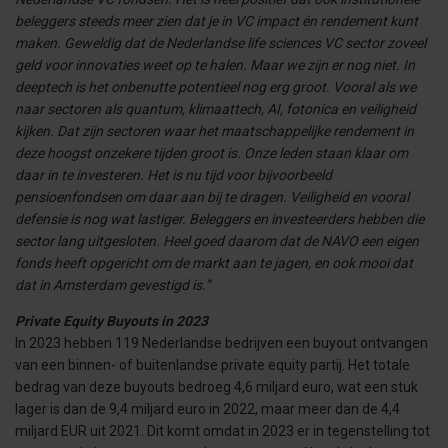
beleggers steeds meer zien dat je in VC impact én rendement kunt
maken. Geweldig dat de Nederlandse life sciences VC sector zoveel
geld voor innovaties weet op te halen. Maar we zijn er nog niet. In
deeptech is het onbenutte potentieel nog erg groot. Vooral als we
naar sectoren als quantum, klimaattech, AI, fotonica en veiligheid
kijken. Dat zijn sectoren waar het maatschappelijke rendement in
deze hoogst onzekere tijden groot is. Onze leden staan klaar om
daar in te investeren. Het is nu tijd voor bijvoorbeeld
pensioenfondsen om daar aan bij te dragen. Veiligheid en vooral
defensie is nog wat lastiger. Beleggers en investeerders hebben die
sector lang uitgesloten. Heel goed daarom dat de NAVO een eigen
fonds heeft opgericht om de markt aan te jagen, en ook mooi dat
dat in Amsterdam gevestigd is.”
Private Equity Buyouts in 2023
In 2023 hebben 119 Nederlandse bedrijven een buyout ontvangen
van een binnen- of buitenlandse private equity partij. Het totale
bedrag van deze buyouts bedroeg 4,6 miljard euro, wat een stuk
lager is dan de 9,4 miljard euro in 2022, maar meer dan de 4,4
miljard EUR uit 2021. Dit komt omdat in 2023 er in tegenstelling tot