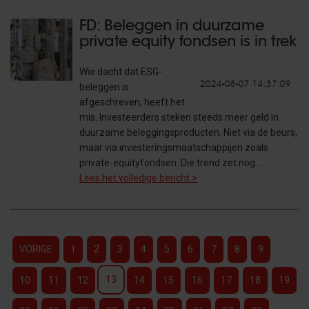
FD: Beleggen in duurzame
private equity fondsen is in trek
Wie dacht dat ESG-
2024-08-07 14:37:09
beleggen is
afgeschreven, heeft het
mis. Investeerders steken steeds meer geld in
duurzame beleggingsproducten. Niet via de beurs,
maar via investeringsmaatschappijen zoals
private-equityfondsen. Die trend zet nog…
Lees het volledige bericht >
VORIGE
1
2
3
4
5
6
7
8
9
13
10
11
12
14
15
16
17
18
19