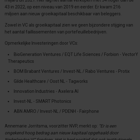
miljard uit 2021. Hier lag het aantal verkopen met 54 hoger dan de
43 in 2022, op een niveau van 2019 en eerder. Er kwam 216
miljoen aan nieuw groeikapitaal beschikbaar van beleggers.
Zowel in VC als groeikapitaal zien we geen bijzondere stijging van
het aantal faillissementen van portefeuillebedrijven.
Opmerkelijke Investeringen door VCs:
BioGeneration Ventures / EQT Life Sciences / Forbion - VectorY
Therapeutics
BOM Brabant Ventures / Invest-NL / Rabo Ventures - Protix
Gilde Healthcare / Oost NL - Tagworks
Innovation Industries - Axelera AI
Invest-NL - SMART Photonics
ABN AMRO / Invest-NL / PDENH - Fairphone
Annemarie Jorritsma, voorzitter NVP, merkt op:
“Er is een
ongekend hoog bedrag aan nieuw kapitaal opgehaald door
Nederlandse VC fondsen. Het is heel positief dat ook institutionele