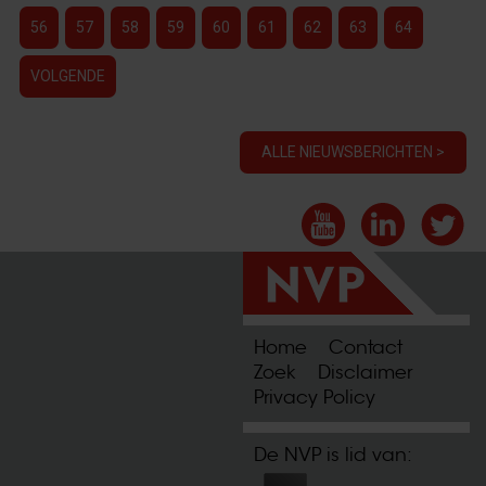
56
57
58
59
60
61
62
63
64
VOLGENDE
ALLE NIEUWSBERICHTEN >
Home
Contact
Zoek
Disclaimer
Privacy Policy
De NVP is lid van: