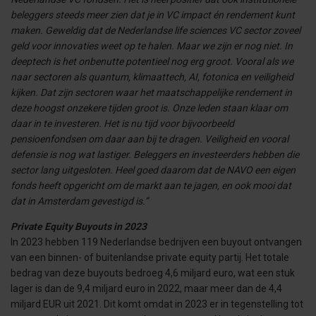
beleggers steeds meer zien dat je in VC impact én rendement kunt
maken. Geweldig dat de Nederlandse life sciences VC sector zoveel
geld voor innovaties weet op te halen. Maar we zijn er nog niet. In
deeptech is het onbenutte potentieel nog erg groot. Vooral als we
naar sectoren als quantum, klimaattech, AI, fotonica en veiligheid
kijken. Dat zijn sectoren waar het maatschappelijke rendement in
deze hoogst onzekere tijden groot is. Onze leden staan klaar om
daar in te investeren. Het is nu tijd voor bijvoorbeeld
pensioenfondsen om daar aan bij te dragen. Veiligheid en vooral
defensie is nog wat lastiger. Beleggers en investeerders hebben die
sector lang uitgesloten. Heel goed daarom dat de NAVO een eigen
fonds heeft opgericht om de markt aan te jagen, en ook mooi dat
dat in Amsterdam gevestigd is.”
Private Equity Buyouts in 2023
In 2023 hebben 119 Nederlandse bedrijven een buyout ontvangen
van een binnen- of buitenlandse private equity partij. Het totale
bedrag van deze buyouts bedroeg 4,6 miljard euro, wat een stuk
lager is dan de 9,4 miljard euro in 2022, maar meer dan de 4,4
miljard EUR uit 2021. Dit komt omdat in 2023 er in tegenstelling tot