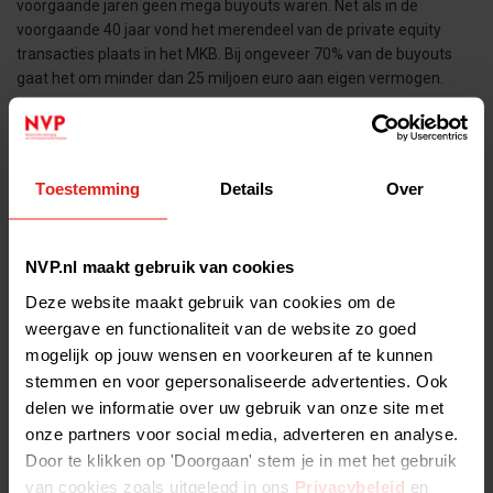
voorgaande jaren geen mega buyouts waren. Net als in de
voorgaande 40 jaar vond het merendeel van de private equity
transacties plaats in het MKB. Bij ongeveer 70% van de buyouts
gaat het om minder dan 25 miljoen euro aan eigen vermogen.
Er vonden 54 verkopen plaats in 2023, wat relatief rustig is maar
meer dan in 2020 en 2022, toen er respectievelijk 40 en 45
verkopen plaatsvonden. Er zijn geen faillissementen
Toestemming
Details
Over
waargenomen in de data. Er werd een recordbedrag van 5,4
miljard euro aan nieuwe fondsen geworven bij beleggers,
voornamelijk dankzij Waterland dat met twee fondsen 4 miljard
euro ophaalde.
NVP.nl maakt gebruik van cookies
Deze website maakt gebruik van cookies om de
Enkele opvallende investeringen waren:
weergave en functionaliteit van de website zo goed
CVC Capital Partners – TMF (herfinanciering)
mogelijk op jouw wensen en voorkeuren af te kunnen
3i Group - Action (herfinanciering)
stemmen en voor gepersonaliseerde advertenties. Ook
delen we informatie over uw gebruik van onze site met
Rivean Capital - CED Group
onze partners voor social media, adverteren en analyse.
Waterland Private Equity Investments - Van Vulpen
Door te klikken op 'Doorgaan' stem je in met het gebruik
NPM Capital - HQ Pack
van cookies zoals uitgelegd in ons
Privacybeleid
en