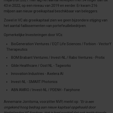
miljard uit 2021. Hier lag het aantal verkopen met 54 hoger dan de
43 in 2022, op een niveau van 2019 en eerder. Er kwam 216
miljoen aan nieuw groeikapitaal beschikbaar van beleggers.
Zowel in VC als groeikapitaal zien we geen bijzondere stijging van
het aantal faillissementen van portefeuillebedrijven.
Opmerkelijke Investeringen door VCs:
BioGeneration Ventures / EQT Life Sciences / Forbion - VectorY
Therapeutics
BOM Brabant Ventures / Invest-NL / Rabo Ventures - Protix
Gilde Healthcare / Oost NL - Tagworks
Innovation Industries - Axelera AI
Invest-NL - SMART Photonics
ABN AMRO / Invest-NL / PDENH - Fairphone
Annemarie Jorritsma, voorzitter NVP, merkt op:
“Er is een
ongekend hoog bedrag aan nieuw kapitaal opgehaald door
Nederlandse VC fondsen. Het is heel positief dat ook institutionele