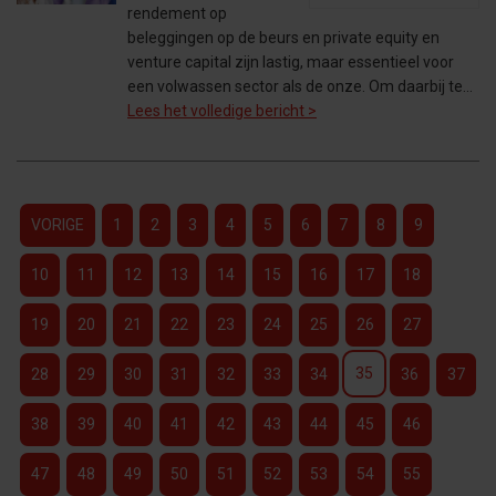
rendement op
beleggingen op de beurs en private equity en
venture capital zijn lastig, maar essentieel voor
een volwassen sector als de onze. Om daarbij te…
Lees het volledige bericht >
VORIGE
1
2
3
4
5
6
7
8
9
10
11
12
13
14
15
16
17
18
19
20
21
22
23
24
25
26
27
35
28
29
30
31
32
33
34
36
37
38
39
40
41
42
43
44
45
46
47
48
49
50
51
52
53
54
55