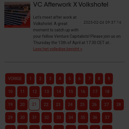
VC Afterwork X Volkshotel
Let's meet after work at
2023-02-24 09:37:16
Volkshotel. A great
moment to catch up with
your fellow Venture Capitalists! Please join us on
Thursday the 13th of April at 17:30 CET at…
Lees het volledige bericht >
VORIGE
1
2
3
4
5
6
7
8
9
10
11
12
13
14
15
16
17
18
21
19
20
22
23
24
25
26
27
28
29
30
31
32
33
34
35
36
37