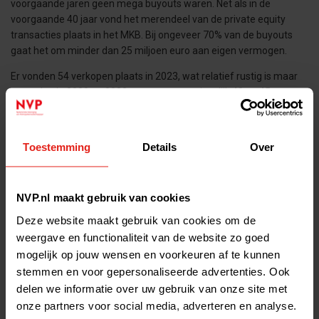
voorgaande jaren geen mega buyouts waren. Net als in de
voorgaande 40 jaar vond het merendeel van de private equity
transacties plaats in het MKB. Bij ongeveer 70% van de buyouts
gaat het om minder dan 25 miljoen euro aan eigen vermogen.
Er vonden 54 verkopen plaats in 2023, wat relatief rustig is maar
meer dan in 2020 en 2022, toen er respectievelijk 40 en 45
verkopen plaatsvonden. Er zijn geen faillissementen
waargenomen in de data. Er werd een recordbedrag van 5,4
miljard euro aan nieuwe fondsen geworven bij beleggers,
Toestemming
Details
Over
voornamelijk dankzij Waterland dat met twee fondsen 4 miljard
euro ophaalde.
Enkele opvallende investeringen waren:
NVP.nl maakt gebruik van cookies
Deze website maakt gebruik van cookies om de
CVC Capital Partners – TMF (herfinanciering)
weergave en functionaliteit van de website zo goed
3i Group - Action (herfinanciering)
mogelijk op jouw wensen en voorkeuren af te kunnen
Rivean Capital - CED Group
stemmen en voor gepersonaliseerde advertenties. Ook
delen we informatie over uw gebruik van onze site met
Waterland Private Equity Investments - Van Vulpen
onze partners voor social media, adverteren en analyse.
NPM Capital - HQ Pack