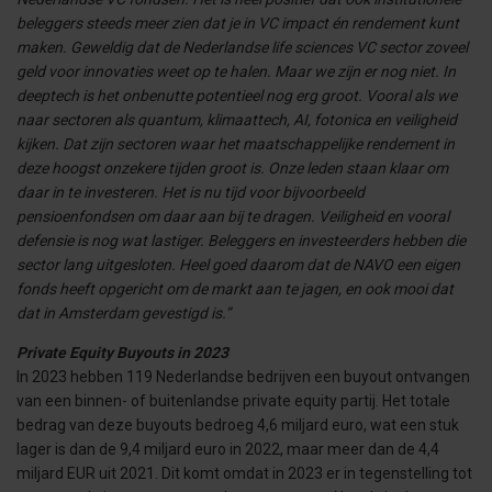
beleggers steeds meer zien dat je in VC impact én rendement kunt
maken. Geweldig dat de Nederlandse life sciences VC sector zoveel
geld voor innovaties weet op te halen. Maar we zijn er nog niet. In
deeptech is het onbenutte potentieel nog erg groot. Vooral als we
naar sectoren als quantum, klimaattech, AI, fotonica en veiligheid
kijken. Dat zijn sectoren waar het maatschappelijke rendement in
deze hoogst onzekere tijden groot is. Onze leden staan klaar om
daar in te investeren. Het is nu tijd voor bijvoorbeeld
pensioenfondsen om daar aan bij te dragen. Veiligheid en vooral
defensie is nog wat lastiger. Beleggers en investeerders hebben die
sector lang uitgesloten. Heel goed daarom dat de NAVO een eigen
fonds heeft opgericht om de markt aan te jagen, en ook mooi dat
dat in Amsterdam gevestigd is.”
Private Equity Buyouts in 2023
In 2023 hebben 119 Nederlandse bedrijven een buyout ontvangen
van een binnen- of buitenlandse private equity partij. Het totale
bedrag van deze buyouts bedroeg 4,6 miljard euro, wat een stuk
lager is dan de 9,4 miljard euro in 2022, maar meer dan de 4,4
miljard EUR uit 2021. Dit komt omdat in 2023 er in tegenstelling tot