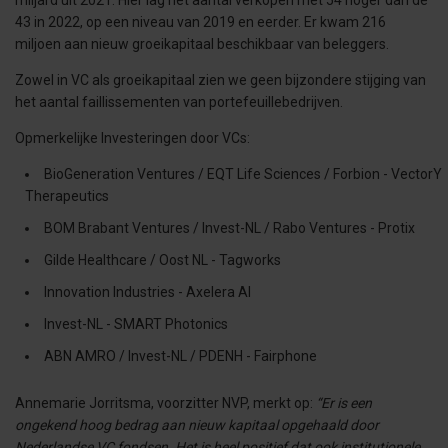
miljard uit 2021. Hier lag het aantal verkopen met 54 hoger dan de
43 in 2022, op een niveau van 2019 en eerder. Er kwam 216
miljoen aan nieuw groeikapitaal beschikbaar van beleggers.
Zowel in VC als groeikapitaal zien we geen bijzondere stijging van
het aantal faillissementen van portefeuillebedrijven.
Opmerkelijke Investeringen door VCs:
BioGeneration Ventures / EQT Life Sciences / Forbion - VectorY
Therapeutics
BOM Brabant Ventures / Invest-NL / Rabo Ventures - Protix
Gilde Healthcare / Oost NL - Tagworks
Innovation Industries - Axelera AI
Invest-NL - SMART Photonics
ABN AMRO / Invest-NL / PDENH - Fairphone
Annemarie Jorritsma, voorzitter NVP, merkt op:
“Er is een
ongekend hoog bedrag aan nieuw kapitaal opgehaald door
Nederlandse VC fondsen. Het is heel positief dat ook institutionele