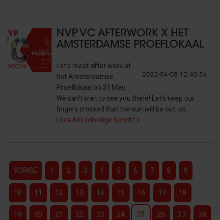
NVP VC AFTERWORK X HET
AMSTERDAMSE PROEFLOKAAL
Let's meet after work at
2022-04-08 12:40:56
het Amsterdamse
Proeflokaal on 31 May.
We can't wait to see you there! Let's keep our
fingers crossed that the sun will be out, so…
Lees het volledige bericht >
VORIGE
1
2
3
4
5
6
7
8
9
10
11
12
13
14
15
16
17
18
25
19
20
21
22
23
24
26
27
28