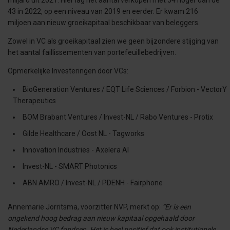
miljard uit 2021. Hier lag het aantal verkopen met 54 hoger dan de
43 in 2022, op een niveau van 2019 en eerder. Er kwam 216
miljoen aan nieuw groeikapitaal beschikbaar van beleggers.
Zowel in VC als groeikapitaal zien we geen bijzondere stijging van
het aantal faillissementen van portefeuillebedrijven.
Opmerkelijke Investeringen door VCs:
BioGeneration Ventures / EQT Life Sciences / Forbion - VectorY
Therapeutics
BOM Brabant Ventures / Invest-NL / Rabo Ventures - Protix
Gilde Healthcare / Oost NL - Tagworks
Innovation Industries - Axelera AI
Invest-NL - SMART Photonics
ABN AMRO / Invest-NL / PDENH - Fairphone
Annemarie Jorritsma, voorzitter NVP, merkt op:
“Er is een
ongekend hoog bedrag aan nieuw kapitaal opgehaald door
Nederlandse VC fondsen. Het is heel positief dat ook institutionele