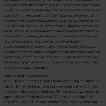
beleggers steeds meer zien dat je in VC impact én rendement kunt
maken. Geweldig dat de Nederlandse life sciences VC sector zoveel
geld voor innovaties weet op te halen. Maar we zijn er nog niet. In
deeptech is het onbenutte potentieel nog erg groot. Vooral als we
naar sectoren als quantum, klimaattech, AI, fotonica en veiligheid
kijken. Dat zijn sectoren waar het maatschappelijke rendement in
deze hoogst onzekere tijden groot is. Onze leden staan klaar om
daar in te investeren. Het is nu tijd voor bijvoorbeeld
pensioenfondsen om daar aan bij te dragen. Veiligheid en vooral
defensie is nog wat lastiger. Beleggers en investeerders hebben die
sector lang uitgesloten. Heel goed daarom dat de NAVO een eigen
fonds heeft opgericht om de markt aan te jagen, en ook mooi dat
dat in Amsterdam gevestigd is.”
Private Equity Buyouts in 2023
In 2023 hebben 119 Nederlandse bedrijven een buyout ontvangen
van een binnen- of buitenlandse private equity partij. Het totale
bedrag van deze buyouts bedroeg 4,6 miljard euro, wat een stuk
lager is dan de 9,4 miljard euro in 2022, maar meer dan de 4,4
miljard EUR uit 2021. Dit komt omdat in 2023 er in tegenstelling tot