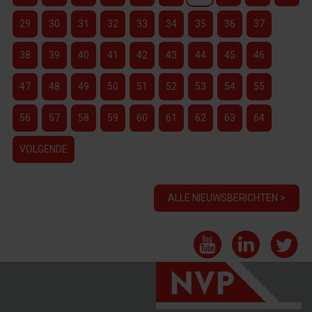
29
30
31
32
33
34
35
36
37
38
39
40
41
42
43
44
45
46
47
48
49
50
51
52
53
54
55
56
57
58
59
60
61
62
63
64
VOLGENDE
ALLE NIEUWSBERICHTEN >