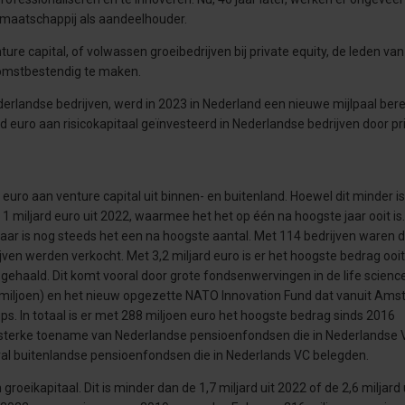
iemaatschappij als aandeelhouder.
ture capital, of volwassen groeibedrijven bij private equity, de leden va
komstbestendig te maken.
derlandse bedrijven, werd in 2023 in Nederland een nieuwe mijlpaal berei
ard euro aan risicokapitaal geïnvesteerd in Nederlandse bedrijven door pr
euro aan venture capital uit binnen- en buitenland. Hoewel dit minder i
e 1 miljard euro uit 2022, waarmee het het op één na hoogste jaar ooit is
maar is nog steeds het een na hoogste aantal. Met 114 bedrijven waren 
jven werden verkocht. Met 3,2 miljard euro is er het hoogste bedrag ooi
ehaald. Dit komt vooral door grote fondsenwervingen in de life scienc
40 miljoen) en het nieuw opgezette NATO Innovation Fund dat vanuit Am
ups. In totaal is er met 288 miljoen euro het hoogste bedrag sinds 2016
de sterke toename van Nederlandse pensioenfondsen die in Nederlandse 
ral buitenlandse pensioenfondsen die in Nederlands VC belegden.
oeikapitaal. Dit is minder dan de 1,7 miljard uit 2022 of de 2,6 miljard 