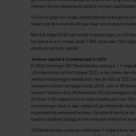
mensen bij een Nederlands bedrijf met een participat
Of het nu gaat om jonge, snelgroeiende startups bij ven
staan ook de komende 40 jaar klaar om bedrijven toe
Met 6,8 miljard EUR aan totale investeringen, in 632 Ne
het eerst is er in totaal, sinds 1984, meer dan 100 milj
equity en venture capital.
Venture Capital & Groeikapitaal in 2023
In 2023 ontvingen 407 Nederlandse startups 1,1 miljard 
1,8 miljard euro uit het topjaar 2021, is het meer dan d
aantal investeringen daalde licht van de 420 uit 2022 
verkopen echter het laagst sinds 2018, toen er 89 bedri
nieuwe fondsen door Nederlandse VCs bij beleggers opg
(Forbion 1,35 miljard euro en Gilde Healthcare met 7
investeringen doet in aan veiligheid gerelateerde start
opgehaald bij pensioenfondsen. Opvallend hierbij is 
fondsen hebben belegd. In het verleden waren het voo
102 Nederlandse scaleups ontvingen 1 miljard euro aan gr