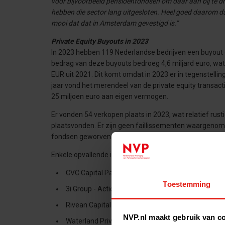
voor bijvoorbeeld pensioenfondsen om daar aan bij te dra
hebben die sector lang uitgesloten. Heel goed daarom d
mooi dat dat in Amsterdam gevestigd is.”
Private Equity Buyouts in 2023
In 2023 hebben 119 Nederlandse bedrijven een buyout on
bedrag van deze buyouts bedroeg 4,6 miljard euro, wat 
EUR uit 2021. Dit komt omdat in 2023 er in tegenstell
jaar vond het merendeel van de private equity transac
25 miljoen euro aan eigen vermogen.
Er vonden 54 verkopen plaats in 2023, wat relatief rust
plaatsvonden. Er zijn geen faillissementen waargenome
fondsen geworven bij beleggers, voornamelijk dankzij 
Enkele opvallende investeringen waren:
CVC Capital Partners – TMF (herfinanciering)
Toestemming
3i Group - Action (herfinanciering)
Rivean Capital - CED Group
NVP.nl maakt gebruik van c
Waterland Private Equity Investments - Van Vulpe