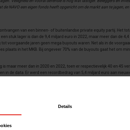
gen. Veiligheid en vooral defensie is nog wat lastiger. Beleggers en inve
at de NAVO een eigen fonds heeft opgericht om de markt aan te jagen, en
tvangen van een binnen- of buitenlandse private equity partij. Het tot
een stuk lager is dan de 9,4 miljard euro in 2022, maar meer dan de 4,4 
ing tot voorgaande jaren geen mega buyouts waren. Net als in de voorga
ties plaats in het MKB. Bij ongeveer 70% van de buyouts gaat het om mi
ig is maar meer dan in 2020 en 2022, toen er respectievelijk 40 en 45 v
n in de data. Er werd een recordbedrag van 5,4 miljard euro aan nieuw
Waterland dat met twee fondsen 4 miljard euro ophaalde.
Details
ookies
n