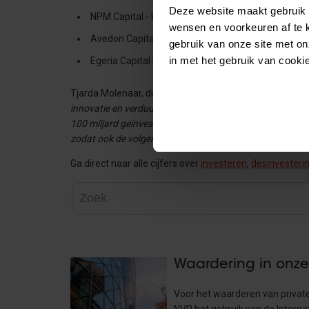
Deze website maakt gebruik 
NPM Capital - HQ Pack
wensen en voorkeuren af te 
Avedon Capital Partners - Detron
gebruik van onze site met on
in met het gebruik van cooki
Egeria Capital Management - Sonic Equipment
Tjarda Molenaar, directeur NVP:
“Private equity is een 
innovatie en verduurzaming mogelijk die er anders niet g
100 miljard geïnvesteerd in Nederlandse bedrijven. Dat i
zodat ook de volgende 100 miljard euro in Nederland wo
Ga direct naar alle cijfers over
investeren
,
desinvesteri
Waardering in onze
Voor het waarderen van private