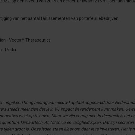
n 2022, op een niveau van 2019 en eerder. Er kwam 216 miljoen aan nie
tijging van het aantal faillissementen van portefeuillebedrijven.
ion - VectorY Therapeutics
 - Protix
 een ongekend hoog bedrag aan nieuw kapitaal opgehaald door Nederland
eggers steeds meer zien dat je in VC impact én rendement kunt maken. Gewe
innovaties weet op te halen. Maar we zijn er nog niet. In deeptech is het 
 quantum, klimaattech, AI, fotonica en veiligheid kijken. Dat zijn sectore
ijden groot is. Onze leden staan klaar om daar in te investeren. Het is nu