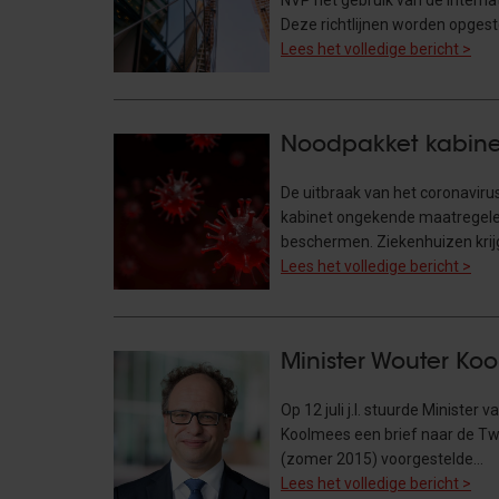
NVP het gebruik van de Internat
Deze richtlijnen worden opges
Lees het volledige bericht >
Noodpakket kabinet
De uitbraak van het coronavirus 
kabinet ongekende maatregel
beschermen. Ziekenhuizen kri
Lees het volledige bericht >
Minister Wouter Ko
Op 12 juli j.l. stuurde Ministe
Koolmees een brief naar de Twe
(zomer 2015) voorgestelde…
Lees het volledige bericht >