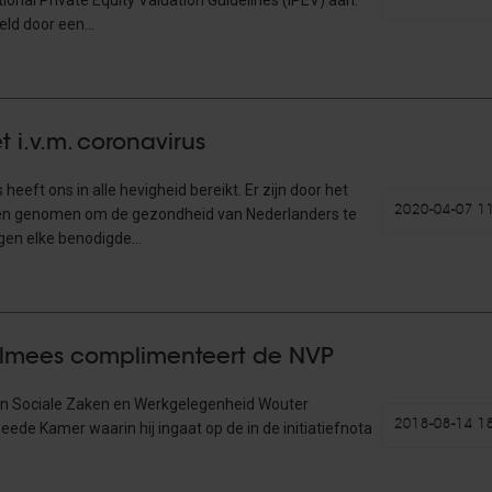
ional Private Equity Valuation Guidelines (IPEV) aan.
teld door een…
 i.v.m. coronavirus
heeft ons in alle hevigheid bereikt. Er zijn door het
2020-04-07 1
en genomen om de gezondheid van Nederlanders te
jgen elke benodigde…
olmees complimenteert de NVP
r van Sociale Zaken en Werkgelegenheid Wouter
2018-08-14 1
ede Kamer waarin hij ingaat op de in de initiatiefnota