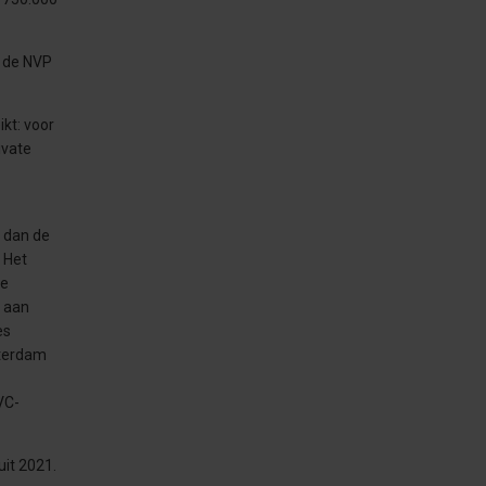
n de NVP
kt: voor
ivate
s dan de
. Het
de
t aan
es
sterdam
VC-
uit 2021.