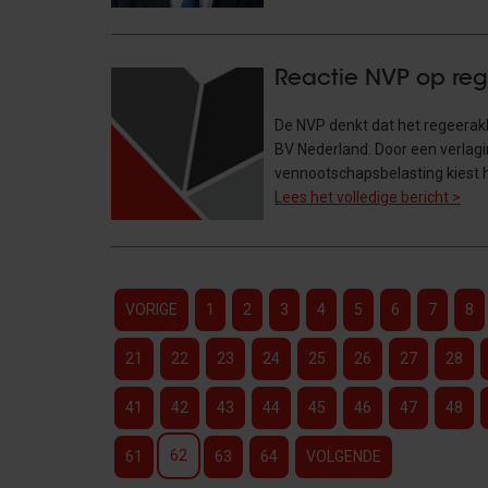
Reactie NVP op re
De NVP denkt dat het regeerakk
BV Nederland. Door een verlag
vennootschapsbelasting kiest h
Lees het volledige bericht >
VORIGE
1
2
3
4
5
6
7
8
21
22
23
24
25
26
27
28
41
42
43
44
45
46
47
48
62
61
63
64
VOLGENDE