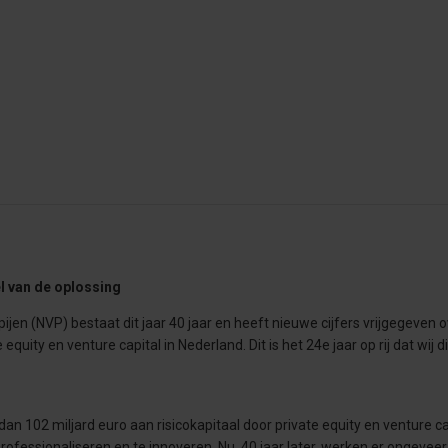
el van de oplossing
en (NVP) bestaat dit jaar 40 jaar en heeft nieuwe cijfers vrijgegeven o
uity en venture capital in Nederland. Dit is het 24e jaar op rij dat wij d
dan 102 miljard euro aan risicokapitaal door private equity en venture ca
rofessionaliseren en te innoveren. Nu, 40 jaar later, werken er ongevee