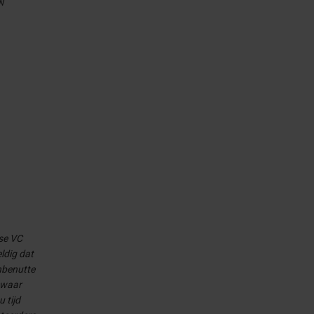
uw
se VC
ldig dat
onbenutte
n waar
 tijd