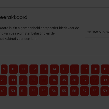
geerakkoord
oord in z’n algemeenheid perspectief biedt voor de
2018-07-13 0
ing van de inkomstenbelasting en de
et kabinet voor een land…
9
10
11
12
13
14
15
16
17
18
19
29
30
31
32
33
34
35
36
37
38
39
49
50
51
52
53
54
55
56
57
58
59