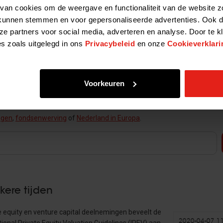
van cookies om de weergave en functionaliteit van de website z
kunnen stemmen en voor gepersonaliseerde advertenties. Ook d
ze partners voor social media, adverteren en analyse. Door te k
es zoals uitgelegd in ons
Privacybeleid
en onze
Cookieverklari
steun en toeverlaat voor ambitieuze ondernemers in het MKB en maakt gro
eweest zou zijn. Sinds de oprichting van de NVP 40 jaar geleden, is er me
Voorkeuren
s iets om trots op te zijn. We moeten zorgen voor een goed investeringskl
rdt geïnvesteerd.”
ngen
,
fondsenwerving
of
Nederland in Europa
.
kere tijden
 equity en venture capital deelnemingen beveelt de
2020-04-07 1