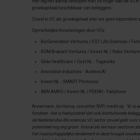
Hier lag het aantal verkopen met 54 hoger dan de 43 i
groeikapitaal beschikbaar van beleggers.
Zowel in VC als groeikapitaal zien we geen bijzondere s
Opmerkelijke Investeringen door VCs:
BioGeneration Ventures / EQT Life Sciences / Forb
BOM Brabant Ventures / Invest-NL / Rabo Ventures
Gilde Healthcare / Oost NL - Tagworks
Innovation Industries - Axelera AI
Invest-NL - SMART Photonics
ABN AMRO / Invest-NL / PDENH - Fairphone
Annemarie Jorritsma, voorzitter NVP, merkt op:
“Er is
fondsen. Het is heel positief dat ook institutionele bel
de Nederlandse life sciences VC sector zoveel geld voor 
potentieel nog erg groot. Vooral als we naar sectoren als
het maatschappelijke rendement in deze hoogst onzekere t