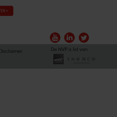
EN >
De NVP is lid van:
Disclaimer