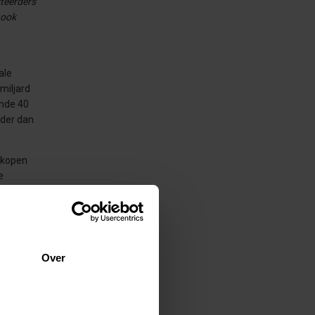
steerders
 ook
ale
miljard
ande 40
nder dan
erkopen
e
Over