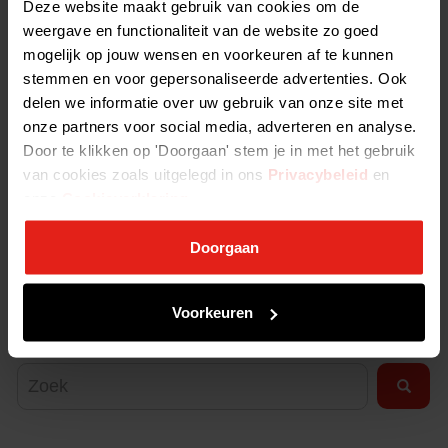
Deze website maakt gebruik van cookies om de
Avedon Capital Partners - Detron
weergave en functionaliteit van de website zo goed
mogelijk op jouw wensen en voorkeuren af te kunnen
Egeria Capital Management - Sonic Equipment
stemmen en voor gepersonaliseerde advertenties. Ook
delen we informatie over uw gebruik van onze site met
Tjarda Molenaar, directeur NVP:
“Private equity is een steun en
toeverlaat voor ambitieuze ondernemers in het MKB en maakt groei,
onze partners voor social media, adverteren en analyse.
innovatie en verduurzaming mogelijk die er anders niet geweest zou
Door te klikken op 'Doorgaan' stem je in met het gebruik
zijn. Sinds de oprichting van de NVP 40 jaar geleden, is er meer dan
van cookies zoals uitgelegd in ons
Privacybeleid
en
100 miljard geïnvesteerd in Nederlandse bedrijven. Dat is iets om
onze
Cookieverklaring
.
trots op te zijn. We moeten zorgen voor een goed
investeringsklimaat, zodat ook de volgende 100 miljard euro in
Doorgaan
Nederland wordt geïnvesteerd.”
Ga direct naar alle cijfers
Voorkeuren
over
investeren
,
desinvesteringen
,
fondsenwerving
of
Nederland
in Europa
.