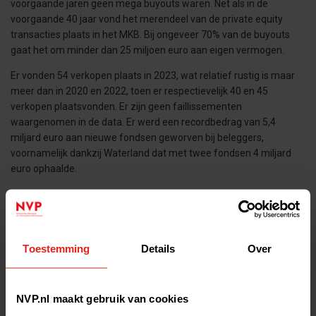
voorgaande jaren geen mega buyouts waren. Net als in de
voorgaande 40 jaar vond het merendeel van de private equity
transacties plaats in het MKB. Bij ongeveer 70% van de buyouts
gaat het om minder dan 25 miljoen euro aan eigen vermogen.
Er vonden 54 verkopen plaats in 2023, wat relatief rustig is maar
meer dan in 2020 en 2022, toen er respectievelijk 40 en 45
verkopen plaatsvonden. Er zijn geen faillissementen
waargenomen in de data. Er werd een recordbedrag van 5,4
miljard euro aan nieuwe fondsen geworven bij beleggers,
voornamelijk dankzij Waterland dat met twee fondsen 4 miljard
euro ophaalde.
Enkele opvallende investeringen waren:
CVC Capital Partners – TMF (herfinanciering)
3i Group - Action (herfinanciering)
Toestemming
Details
Over
Rivean Capital - CED Group
Waterland Private Equity Investments - Van Vulpen
NVP.nl maakt gebruik van cookies
NPM Capital - HQ Pack