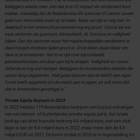
beleggers steeds meer zien dat je in VC impact én rendement kunt
maken. Geweldig dat de Nederlandse life sciences VC sector zoveel
geld voor innovaties weet op te halen. Maar we zijn er nog niet. In
deeptech is het onbenutte potentieel nog erg groot. Vooral als we
naar sectoren als quantum, klimaattech, AI, fotonica en veiligheid
kijken. Dat zijn sectoren waar het maatschappelijke rendement in
deze hoogst onzekere tijden groot is. Onze leden staan klaar om
daar in te investeren. Het is nu tijd voor bijvoorbeeld
pensioenfondsen om daar aan bij te dragen. Veiligheid en vooral
defensie is nog wat lastiger. Beleggers en investeerders hebben die
sector lang uitgesloten. Heel goed daarom dat de NAVO een eigen
fonds heeft opgericht om de markt aan te jagen, en ook mooi dat
dat in Amsterdam gevestigd is.”
Private Equity Buyouts in 2023
In 2023 hebben 119 Nederlandse bedrijven een buyout ontvangen
van een binnen- of buitenlandse private equity partij. Het totale
bedrag van deze buyouts bedroeg 4,6 miljard euro, wat een stuk
lager is dan de 9,4 miljard euro in 2022, maar meer dan de 4,4
miljard EUR uit 2021. Dit komt omdat in 2023 er in tegenstelling tot