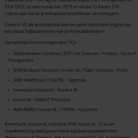
miljard uit 2021. Hier lag het aantal verkopen met 54 hoger dan de
43 in 2022, op een niveau van 2019 en eerder. Er kwam 216
miljoen aan nieuw groeikapitaal beschikbaar van beleggers.
Zowel in VC als groeikapitaal zien we geen bijzondere stijging van
het aantal faillissementen van portefeuillebedrijven.
Opmerkelijke Investeringen door VCs:
BioGeneration Ventures / EQT Life Sciences / Forbion - VectorY
Therapeutics
BOM Brabant Ventures / Invest-NL / Rabo Ventures - Protix
Gilde Healthcare / Oost NL - Tagworks
Innovation Industries - Axelera AI
Invest-NL - SMART Photonics
ABN AMRO / Invest-NL / PDENH - Fairphone
Annemarie Jorritsma, voorzitter NVP, merkt op:
“Er is een
ongekend hoog bedrag aan nieuw kapitaal opgehaald door
Nederlandse VC fondsen. Het is heel positief dat ook institutionele