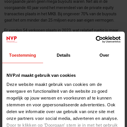
voorgaande jaren geen mega buyouts waren. Net als in de
voorgaande 40 jaar vond het merendeel van de private equity
transacties plaats in het MKB. Bij ongeveer 70% van de buyouts
gaat het om minder dan 25 miljoen euro aan eigen vermogen.
Er vonden 54 verkopen plaats in 2023, wat relatief rustig is maar
meer dan in 2020 en 2022, toen er respectievelijk 40 en 45
verkopen plaatsvonden. Er zijn geen faillissementen
waargenomen in de data. Er werd een recordbedrag van 5,4
Toestemming
Details
Over
miljard euro aan nieuwe fondsen geworven bij beleggers,
voornamelijk dankzij Waterland dat met twee fondsen 4 miljard
euro ophaalde.
NVP.nl maakt gebruik van cookies
Enkele opvallende investeringen waren:
Deze website maakt gebruik van cookies om de
CVC Capital Partners – TMF (herfinanciering)
weergave en functionaliteit van de website zo goed
3i Group - Action (herfinanciering)
mogelijk op jouw wensen en voorkeuren af te kunnen
stemmen en voor gepersonaliseerde advertenties. Ook
Rivean Capital - CED Group
delen we informatie over uw gebruik van onze site met
Waterland Private Equity Investments - Van Vulpen
onze partners voor social media, adverteren en analyse.
NPM Capital - HQ Pack
Door te klikken op 'Doorgaan' stem je in met het gebruik