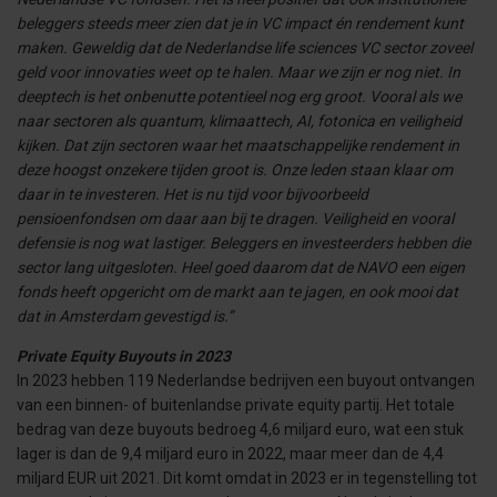
beleggers steeds meer zien dat je in VC impact én rendement kunt
maken. Geweldig dat de Nederlandse life sciences VC sector zoveel
geld voor innovaties weet op te halen. Maar we zijn er nog niet. In
deeptech is het onbenutte potentieel nog erg groot. Vooral als we
naar sectoren als quantum, klimaattech, AI, fotonica en veiligheid
kijken. Dat zijn sectoren waar het maatschappelijke rendement in
deze hoogst onzekere tijden groot is. Onze leden staan klaar om
daar in te investeren. Het is nu tijd voor bijvoorbeeld
pensioenfondsen om daar aan bij te dragen. Veiligheid en vooral
defensie is nog wat lastiger. Beleggers en investeerders hebben die
sector lang uitgesloten. Heel goed daarom dat de NAVO een eigen
fonds heeft opgericht om de markt aan te jagen, en ook mooi dat
dat in Amsterdam gevestigd is.”
Private Equity Buyouts in 2023
In 2023 hebben 119 Nederlandse bedrijven een buyout ontvangen
van een binnen- of buitenlandse private equity partij. Het totale
bedrag van deze buyouts bedroeg 4,6 miljard euro, wat een stuk
lager is dan de 9,4 miljard euro in 2022, maar meer dan de 4,4
miljard EUR uit 2021. Dit komt omdat in 2023 er in tegenstelling tot