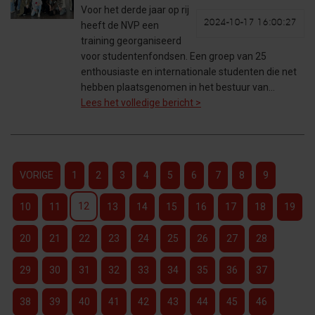
Voor het derde jaar op rij
2024-10-17 16:00:27
heeft de NVP een
training georganiseerd
voor studentenfondsen. Een groep van 25
enthousiaste en internationale studenten die net
hebben plaatsgenomen in het bestuur van…
Lees het volledige bericht >
VORIGE
1
2
3
4
5
6
7
8
9
12
10
11
13
14
15
16
17
18
19
20
21
22
23
24
25
26
27
28
29
30
31
32
33
34
35
36
37
38
39
40
41
42
43
44
45
46