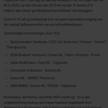
miljard uit 2021. Hier lag het aantal verkopen met 54 hoger dan de
43 in 2022, op een niveau van 2019 en eerder. Er kwam 216
miljoen aan nieuw groeikapitaal beschikbaar van beleggers.
Zowel in VC als groeikapitaal zien we geen bijzondere stijging van
het aantal faillissementen van portefeuillebedrijven.
Opmerkelijke Investeringen door VCs:
BioGeneration Ventures / EQT Life Sciences / Forbion - VectorY
Therapeutics
BOM Brabant Ventures / Invest-NL / Rabo Ventures - Protix
Gilde Healthcare / Oost NL - Tagworks
Innovation Industries - Axelera AI
Invest-NL - SMART Photonics
ABN AMRO / Invest-NL / PDENH - Fairphone
Annemarie Jorritsma, voorzitter NVP, merkt op:
“Er is een
ongekend hoog bedrag aan nieuw kapitaal opgehaald door
Nederlandse VC fondsen. Het is heel positief dat ook institutionele