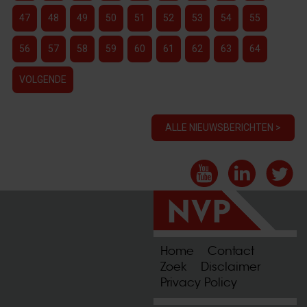
47
48
49
50
51
52
53
54
55
56
57
58
59
60
61
62
63
64
VOLGENDE
ALLE NIEUWSBERICHTEN >
Home
Contact
Zoek
Disclaimer
Privacy Policy