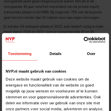
voorgaande jaren geen mega buyouts waren. Net als in de
voorgaande 40 jaar vond het merendeel van de private equity
transacties plaats in het MKB. Bij ongeveer 70% van de buyouts
gaat het om minder dan 25 miljoen euro aan eigen vermogen.
Er vonden 54 verkopen plaats in 2023, wat relatief rustig is maar
meer dan in 2020 en 2022, toen er respectievelijk 40 en 45
verkopen plaatsvonden. Er zijn geen faillissementen
waargenomen in de data. Er werd een recordbedrag van 5,4
miljard euro aan nieuwe fondsen geworven bij beleggers,
Toestemming
Details
Over
voornamelijk dankzij Waterland dat met twee fondsen 4 miljard
euro ophaalde.
Enkele opvallende investeringen waren:
NVP.nl maakt gebruik van cookies
CVC Capital Partners – TMF (herfinanciering)
Deze website maakt gebruik van cookies om de
weergave en functionaliteit van de website zo goed
3i Group - Action (herfinanciering)
mogelijk op jouw wensen en voorkeuren af te kunnen
Rivean Capital - CED Group
stemmen en voor gepersonaliseerde advertenties. Ook
Waterland Private Equity Investments - Van Vulpen
delen we informatie over uw gebruik van onze site met
onze partners voor social media, adverteren en analyse.
NPM Capital - HQ Pack