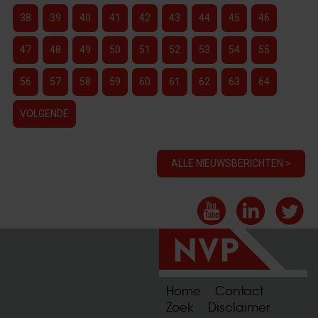
38
39
40
41
42
43
44
45
46
47
48
49
50
51
52
53
54
55
56
57
58
59
60
61
62
63
64
VOLGENDE
ALLE NIEUWSBERICHTEN >
Home
Contact
Zoek
Disclaimer