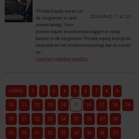
'Private Equity weren uit
2024-05-02 11:41:22
de zorgsector is zeer
onverstandig'. Voor
private equity-investeerders liggen er volop
kansen in de zorgsector. Private equity brengt de
innovatie en het ondernemerschap dat de sector
zo…
Lees het volledige bericht >
VORIGE
1
2
3
4
5
6
7
8
9
15
10
11
12
13
14
16
17
18
19
20
21
22
23
24
25
26
27
28
29
30
31
32
33
34
35
36
37