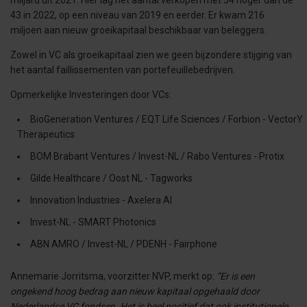
miljard uit 2021. Hier lag het aantal verkopen met 54 hoger dan de
43 in 2022, op een niveau van 2019 en eerder. Er kwam 216
miljoen aan nieuw groeikapitaal beschikbaar van beleggers.
Zowel in VC als groeikapitaal zien we geen bijzondere stijging van
het aantal faillissementen van portefeuillebedrijven.
Opmerkelijke Investeringen door VCs:
BioGeneration Ventures / EQT Life Sciences / Forbion - VectorY
Therapeutics
BOM Brabant Ventures / Invest-NL / Rabo Ventures - Protix
Gilde Healthcare / Oost NL - Tagworks
Innovation Industries - Axelera AI
Invest-NL - SMART Photonics
ABN AMRO / Invest-NL / PDENH - Fairphone
Annemarie Jorritsma, voorzitter NVP, merkt op:
“Er is een
ongekend hoog bedrag aan nieuw kapitaal opgehaald door
Nederlandse VC fondsen. Het is heel positief dat ook institutionele