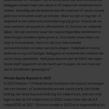
beleggers steeds meer zien dat je in VC impact én rendement kunt
maken. Geweldig dat de Nederlandse life sciences VC sector zoveel
geld voor innovaties weet op te halen. Maar we zijn er nog niet. In
deeptech is het onbenutte potentieel nog erg groot. Vooral als we
naar sectoren als quantum, klimaattech, AI, fotonica en veiligheid
kijken. Dat zijn sectoren waar het maatschappelijke rendement in
deze hoogst onzekere tijden groot is. Onze leden staan klaar om
daar in te investeren. Het is nu tijd voor bijvoorbeeld
pensioenfondsen om daar aan bij te dragen. Veiligheid en vooral
defensie is nog wat lastiger. Beleggers en investeerders hebben die
sector lang uitgesloten. Heel goed daarom dat de NAVO een eigen
fonds heeft opgericht om de markt aan te jagen, en ook mooi dat
dat in Amsterdam gevestigd is.”
Private Equity Buyouts in 2023
In 2023 hebben 119 Nederlandse bedrijven een buyout ontvangen
van een binnen- of buitenlandse private equity partij. Het totale
bedrag van deze buyouts bedroeg 4,6 miljard euro, wat een stuk
lager is dan de 9,4 miljard euro in 2022, maar meer dan de 4,4
miljard EUR uit 2021. Dit komt omdat in 2023 er in tegenstelling tot