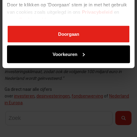
Door te klikken op 'Doorgaan' stem je in met het gebruik
Avedon Capital Partners - Detron
van cookies zoals uitgelegd in ons
Privacybeleid
en
Egeria Capital Management - Sonic Equipment
onze
Cookieverklaring
.
Tjarda Molenaar, directeur NVP:
“Private equity is een steun en
Doorgaan
toeverlaat voor ambitieuze ondernemers in het MKB en maakt groei,
innovatie en verduurzaming mogelijk die er anders niet geweest zou
zijn. Sinds de oprichting van de NVP 40 jaar geleden, is er meer dan
Voorkeuren
100 miljard geïnvesteerd in Nederlandse bedrijven. Dat is iets om
trots op te zijn. We moeten zorgen voor een goed
investeringsklimaat, zodat ook de volgende 100 miljard euro in
Nederland wordt geïnvesteerd.”
Ga direct naar alle cijfers
over
investeren
,
desinvesteringen
,
fondsenwerving
of
Nederland
in Europa
.