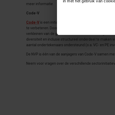
in met het gebruik van cooki
meer informatie.
Code-V
Code-V
is een initiatief dat zich richt op vrouwelijke
te verbeteren. Door middel van data-onderzoek, same
verkleinen van de genderkloof in het financieringslands
diversiteit en inclusie structureel onderdeel te maken 
aantal ondertekenaars ondersteund (o.a. VC- en PE inve
De NVP is één van de aanjagers van Code-V samen me
Neem voor vragen over de verschillende sectorinitiatie