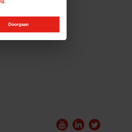
ng
.
Doorgaan