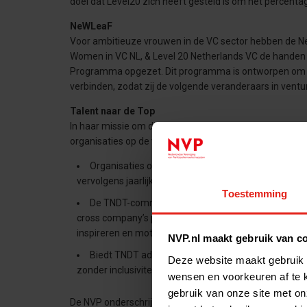
doel dat Level20 zich heeft gesteld is om het percentag
NeWLeaF
Voor ambitieuze vrouwen in de VC sector hebben de Ne
Women in VC NL, & Level 20 Netherlands VC de handen
Programma opgezet. Dit programma is ontworpen om vr
verbinden, zodat zij de volgende veranderaars in ventu
Talent naar de Top
In haar missie om diversiteit en inclusiviteit in de top
organisaties op de volgende drie manieren:
Organisaties ondertekenen het Charter Talent waa
vervolgens jaarlijks op voortgang worden gemonitord
Toestemming
De TNDT-community – bestaande uit organisaties 
cross company’s programma’s en bijeenkomsten die
inspireren en motiveren en tot slot
NVP.nl maakt gebruik van c
Biedt TNDT advies en training gericht op het verste
Deze website maakt gebruik 
zonder inclusiviteit”.
wensen en voorkeuren af te 
gebruik van onze site met on
De NVP onderschrijft het belang van initiatieven zoals 