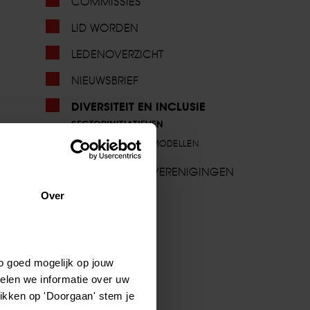
COMMISSIES
LID WORDEN
LEDENOVERZICHT
NIEUWSBRIEF
DIVERSITEIT EN INCLUSIE
SECTORINITIATIEVEN
VROUWELIJKE ROLMODELLEN
BUITENLANDSE VERENIGINGEN
Over
o goed mogelijk op jouw
elen we informatie over uw
likken op 'Doorgaan' stem je