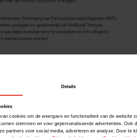
e naar ten minste 20 procent te krijgen.
derlandse Vereniging van Participatiemaatschappijen (NVP),
 ineen geslagen en gezamenlijk het NeWLeaF Venture
ouwelijke investeerders te versterken en met elkaar te
re capital kunnen worden.
 de norm te maken, ondersteunt
Talent naar de Top
(TNDT)
rin zij hun commitment en doelstelling vastleggen, die door TNDT
,
Details
die het Charter Talent hebben ondertekend – kunnen dankzij de
 door TNDT worden georganiseerd, samen komen om elkaar te
ookies
rken van inclusief leiderschap. TNDT staat voor “geen diversiteit
van cookies om de weergave en functionaliteit van de website z
kunnen stemmen en voor gepersonaliseerde advertenties. Ook d
ze partners voor social media, adverteren en analyse. Door te k
TNDT en nodigt je uit de
website
van TNDT te bezoeken voor