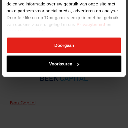
delen we informatie over uw gebruik van onze site met
BB Capital Investments
onze partners voor social media, adverteren en analyse.
Door te klikken op 'Doorgaan' stem je in met het gebruik
van cookies zoals uitgelegd in ons
Privacybeleid
en
onze
Cookieverklaring
.
Doorgaan
Voorkeuren
Beek Capital