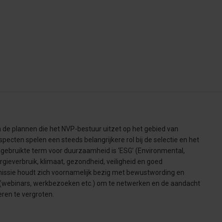
de plannen die het NVP-bestuur uitzet op het gebied van
ten spelen een steeds belangrijkere rol bij de selectie en het
elgebruikte term voor duurzaamheid is ‘ESG’ (Environmental,
rgieverbruik, klimaat, gezondheid, veiligheid en goed
ie houdt zich voornamelijk bezig met bewustwording en
n (webinars, werkbezoeken etc.) om te netwerken en de aandacht
eren te vergroten.