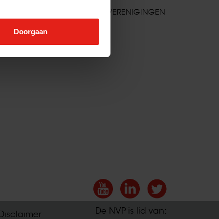
BUITENLANDSE VERENIGINGEN
Doorgaan
De NVP is lid van:
Disclaimer