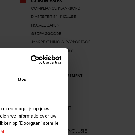
COMMISSIES
COMPLIANCE KLANKBORD
DIVERSITEIT EN INCLUSIE
FISCALE ZAKEN
GEDRAGSCODE
JAARREKENING & RAPPORTAGE
LEGAL & REGULATORY
NVP YOUNG
NVP ACADEMY
RESPONSIBLE INVESTMENT
Over
VENTURE CAPITAL
LID WORDEN
o goed mogelijk op jouw
LEDENOVERZICHT
elen we informatie over uw
NIEUWSBRIEF
likken op 'Doorgaan' stem je
ng
.
DIVERSITEIT EN INCLUSIE