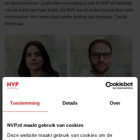
en dienstverlener. Zoals elke vereniging is ook de NVP afhankelijk
van de inzet van haar leden. De NVP wordt ondersteund door vele
commissies. Het team staat onder leiding van directeur Tjarda
Molenaar.
Anna Brom
Bram Gehrels
Communicatieadviseur
Community & Events Manager
Toestemming
Details
Over
NVP.nl maakt gebruik van cookies
Deze website maakt gebruik van cookies om de