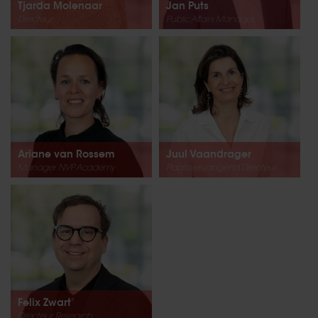
Tjarda Molenaar
Jan Puts
Directeur
Public Affairs Manager
Ariane van Rossem
Juul Vaandrager
Manager NVP Academy
Plaatsvervangend Directeur
Felix Zwart
Directeur Research