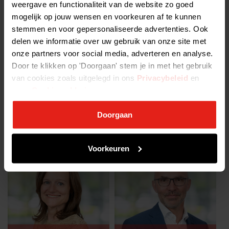
weergave en functionaliteit van de website zo goed
mogelijk op jouw wensen en voorkeuren af te kunnen
Caroline Honigh
Jasmin Kamyabi
stemmen en voor gepersonaliseerde advertenties. Ook
Coördinator Academy
Policy Advisor Economic Affairs
delen we informatie over uw gebruik van onze site met
onze partners voor social media, adverteren en analyse.
Door te klikken op 'Doorgaan' stem je in met het gebruik
van cookies zoals uitgelegd in ons
Privacybeleid
en
onze
Cookieverklaring
.
Doorgaan
Mashid Mojabi
Henny Korteman
Policy Lead Tax, Legal &
Directiesecretaresse
Regulatory
Voorkeuren