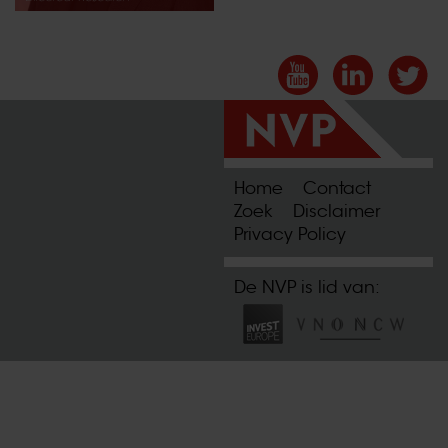
Home
Contact
Zoek
Disclaimer
Privacy Policy
De NVP is lid van: