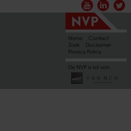
Home
Contact
Zoek
Disclaimer
Privacy Policy
De NVP is lid van: