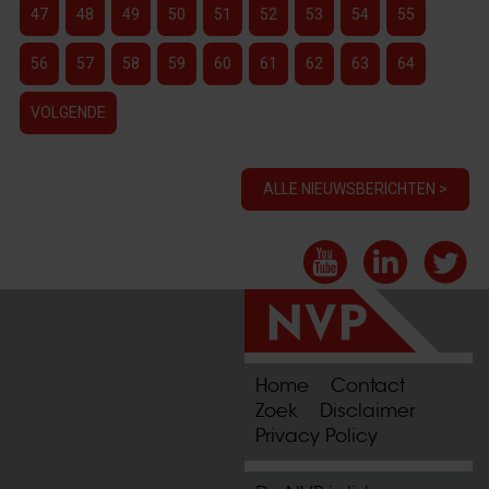
47
48
49
50
51
52
53
54
55
56
57
58
59
60
61
62
63
64
VOLGENDE
ALLE NIEUWSBERICHTEN >
Home
Contact
Zoek
Disclaimer
Privacy Policy