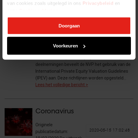
van cookies zoals uitgelegd in ons
Privacybeleid
en
onze
Cookieverklaring
.
Waardering in onzekere tijden
Doorgaan
Originele
2020-05-15 17:04:24
publicatiedatum:
Voorkeuren
31/03/2020 Voor het
waarderen van private equity en venture capital
deelnemingen beveelt de NVP het gebruik van de
International Private Equity Valuation Guidelines
(IPEV) aan. Deze richtlijnen worden opgesteld…
Lees het volledige bericht >
Coronavirus
Originele
2020-05-15 17:02:48
publicatiedatum: