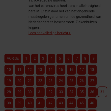
19/03/2020 De uitbraak
van het coronavirus heeft ons in alle hevigheid
bereikt. Er zijn door het kabinet ongekende
maatregelen genomen om de gezondheid van
Nederlanders te beschermen. Ziekenhuizen
krijgen…
Lees het volledige bericht >
VORIGE
1
2
3
4
5
6
7
8
9
10
11
12
13
14
15
16
17
18
19
20
21
22
23
24
25
26
27
37
28
29
30
31
32
33
34
35
36
38
39
40
41
42
43
44
45
46