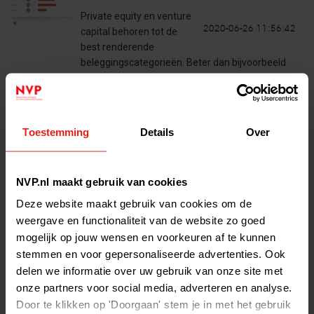
Private equity en venture
2020-06-26 11:56:42
capital behoren tot de
best renderende
beleggingscategorieën. Beter dan bijvoorbeeld
aandelen op de beurs, vastgoed of hedgefondsen.
Dit hoge rendement stelt pensioenfondsen en
verzekeraars in staat…
Lees het volledige bericht >
Toestemming
Details
Over
NVP.nl maakt gebruik van cookies
Nieuwe website
Deze website maakt gebruik van cookies om de
Welkom op de nieuwe
weergave en functionaliteit van de website zo goed
2020-05-25 20:44:33
website van de NVP. De
mogelijk op jouw wensen en voorkeuren af te kunnen
inhoud is geactualiseerd,
stemmen en voor gepersonaliseerde advertenties. Ook
de vormgeving is verbeterd en de site is beter
delen we informatie over uw gebruik van onze site met
toegankelijk gemaakt voor mobiele apparaten.
onze partners voor social media, adverteren en analyse.
Met deze aanpassingen zijn we…
Door te klikken op 'Doorgaan' stem je in met het gebruik
Lees het volledige bericht >