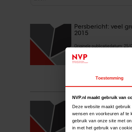
Persbericht: veel g
2015
Originele publicatiedatum: 
NEDERLANDSE PRIVATE EQUIT
NEDERLANDSE BEDRIJVEN IN
INVESTERINGEN ZOWEL IN GRO
PRIVATE EQUITY. 348…
Toestemming
Lees het volledige bericht >
NVP.nl maakt gebruik van c
Kamer en Kabinet vo
Deze website maakt gebruik 
wensen en voorkeuren af te 
Originele publicatiedatum: 24
gebruik van onze site met on
voor Financiën in debat met Henk
in met het gebruik van cooki
aan de excessen’. De initiatief