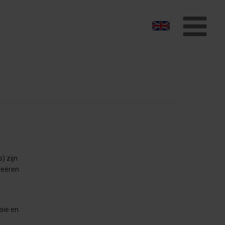
To
na
) zijn
reëren
sie en