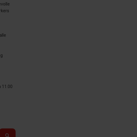
volle
rkers
alle
ng
m 11.00