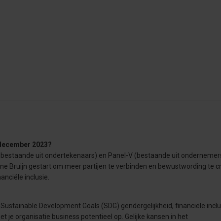
n december 2023?
ur bestaande uit ondertekenaars) en Panel-V (bestaande uit ondernemers
ne Bruijn gestart om meer partijen te verbinden en bewustwording te c
nciële inclusie.
n Sustainable Development Goals (SDG) gendergelijkheid, financiële inclu
et je organisatie business potentieel op. Gelijke kansen in het