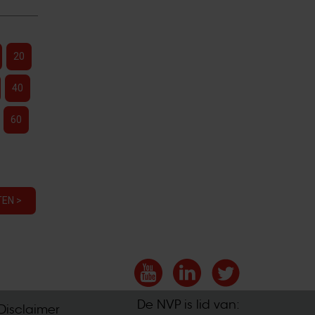
20
40
60
EN >
De NVP is lid van:
Disclaimer