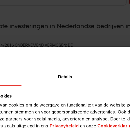
rote investeringen in Nederlandse bedrijven i
25/04/2016 ONDERNEMEND VERMOGEN: DE
2020-05-15 1
Y EN VENTURE CAPITALMARKT IN 2015
TERESSANT VOOR INVESTEERDERS. GROTE
EIERS ALS BUYOUTS. INSTITUTIONELE BELEGGERS GEÏNTERESSEERD 
Details
ookies
oral blij met private equity. Verslag notaove
van cookies om de weergave en functionaliteit van de website z
kunnen stemmen en voor gepersonaliseerde advertenties. Ook d
/03/2016 Op 21 maart 2016 ging de Vaste commissie
ze partners voor social media, adverteren en analyse. Door te k
2020-05-15 1
 Nijboer over zijn initiatiefnota ‘Private Equity: einde
es zoals uitgelegd in ons
Privacybeleid
en onze
Cookieverklari
nota oogstte weinig…