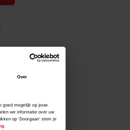
n
3:39:10
IN
Over
rleg.
o goed mogelijk op jouw
elen we informatie over uw
likken op 'Doorgaan' stem je
3:35:19
ng
.