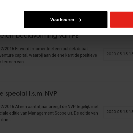
Voorkeuren
arie Jorritsma in Financial Investigator, "go
etert beeldvorming van PE"
/02/2016 Er wordt momenteel een publiek debat
2020-05-15 1
venture capital, waarbij aan de ene kant de positieve
 in termen van…
special i.s.m. NVP
02/2016 Al een aantal jaar brengt de NVP tegelijk met
2020-05-15 1
eciale editie van Management Scope uit. De editie van
online…