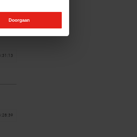
Doorgaan
ede
3:31:13
3:28:39