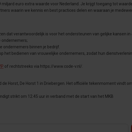
iljard euro extra waarde voor Nederland. Je krijgt toegang tot waarde
tners waarin we kennis en best practices delen en waaraan je medewe
at verantwoordelijk is voor het ondersteunen van gelijke kansen in 
jke ondernemers;
 ondernemers binnen je bedrijf.
op het bedienen van vrouwelijke ondernemers, zodat hun dienstverleni
VP
of rechtstreeks via https://www.code-v.nl/.
de Horst, De Horst 1 in Driebergen. Het officiële tekenmoment vindt o
ndigt strikt om 12.45 uur in verband met de start van het MKB
.