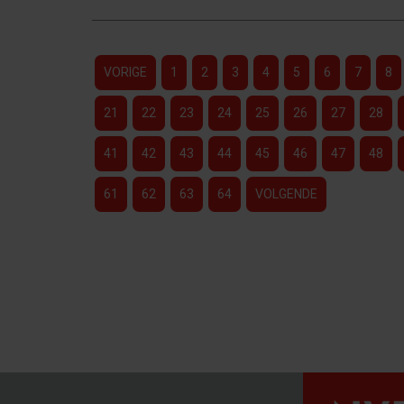
VORIGE
1
2
3
4
5
6
7
8
21
22
23
24
25
26
27
28
41
42
43
44
45
46
47
48
61
62
63
64
VOLGENDE