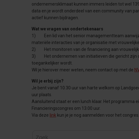
ondernemersklimaat kunnen immers leiden tot wel 139 m
data en je wordt onderdeel van een community van par
actief kunnen bijdragen.
Wat we vragen van ondertekenaars
1) Een lid van het senior managementteam aanwijzen d
materiële interacties van je organisatie met vrouweli
2) Het monitoren van de financiering aan vrouwelijke
3) Het ondernemen van initiatieven die gericht zijn 
toegankelijker wordt.
Wil je hierover meer weten, neem contact op met de
N
Wil je erbij zijn?
Je bent vanaf 10.30 uur van harte welkom op Landgoed 
uur plaats.
Aansluitend staat er een lunch klaar. Het programma ei
Financieringscongres om 13.00 uur.
Via deze
link
kun je je nog aanmelden voor het congres