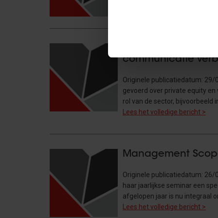
Lees het volledige bericht >
Interview met Annem
communicatie verb
Originele publicatiedatum: 29
gevoerd over private equity en 
rol van de sector, bijvoorbeeld
Lees het volledige bericht >
Management Scope 
Originele publicatiedatum: 26/
haar jaarlijkse seminar een sp
afgelopen jaar is nu integraal 
Lees het volledige bericht >