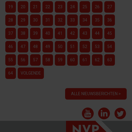
19
20
21
22
23
24
25
26
27
28
29
30
31
32
33
34
35
36
37
38
39
40
41
42
43
44
45
46
47
48
49
50
51
52
53
54
55
56
57
58
59
60
61
62
63
64
VOLGENDE
ALLE NIEUWSBERICHTEN >