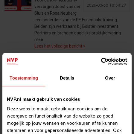
Voor de NVP Academy
2026-03-30 10:54:27
verzorgen Joost van der
Sluis en Rosa Neuberg
een onderdeel van de PE Essentials-training.
Beiden zijn werkzaam bij Bolster Investment
Partners en brengen dagelijks praktijkervaring
mee…
Lees het volledige bericht >
Waarom bezuinigingen op het
Toestemming
Details
Over
Toekomstfonds het
investeringsklimaat
ondermijnen
NVP.nl maakt gebruik van cookies
De aangekondigde
Deze website maakt gebruik van cookies om de
2026-03-10 16:08:27
structurele bezuinigingen
weergave en functionaliteit van de website zo goed
op het Toekomstfonds
mogelijk op jouw wensen en voorkeuren af te kunnen
raken de Seed Capital Regeling, het
stemmen en voor gepersonaliseerde advertenties. Ook
Innovatiekrediet en de Vroegefasefinanciering