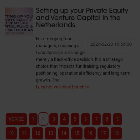
Setting up your Private Equity
and Venture Capital in the
Netherlands
For emerging fund
2026-02-20 10:58:00
managers, choosing a
fund domicile is no longer
merely a back-office decision. It is a strategic
choice that impacts fundraising, regulatory
positioning, operational efficiency and long-term
growth. The…
Lees het volledige bericht >
2
VORIGE
1
3
4
5
6
7
8
9
10
11
12
13
14
15
16
17
18