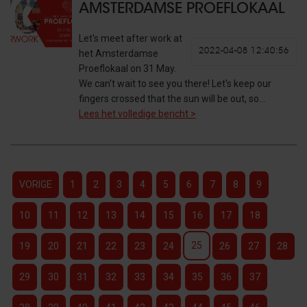
AMSTERDAMSE PROEFLOKAAL
Let's meet after work at
2022-04-08 12:40:56
het Amsterdamse
Proeflokaal on 31 May.
We can't wait to see you there! Let's keep our
fingers crossed that the sun will be out, so…
Lees het volledige bericht >
VORIGE
1
2
3
4
5
6
7
8
9
10
11
12
13
14
15
16
17
18
25
19
20
21
22
23
24
26
27
28
29
30
31
32
33
34
35
36
37