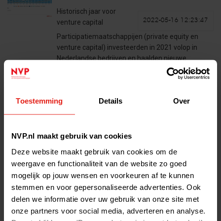
Historisch jaar voor
2022-05-16 12:23:47
venture capital
Participatiemaatschappijen (private equity en
venture capital) investeerden in 2021 volop in
Nederlandse bedrijven en haalden nieuwe
fondsen op bij beleggers. Vooral buitenlandse
venture capitalists investeerden hoge…
Lees het volledige bericht >
Toestemming
Details
Over
'VCs spelen een belangrijke rol
NVP.nl maakt gebruik van cookies
in de transities naar de
Deze website maakt gebruik van cookies om de
toekomst'
weergave en functionaliteit van de website zo goed
mogelijk op jouw wensen en voorkeuren af te kunnen
In de podcast ‘At The
stemmen en voor gepersonaliseerde advertenties. Ook
2022-05-13 14:09:02
Money’ spreekt Thomas
delen we informatie over uw gebruik van onze site met
Mensink van Golden Egg
onze partners voor social media, adverteren en analyse.
Check met venture capital investeerders en