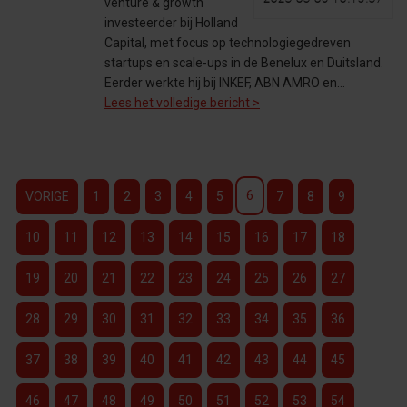
2025-05-08 10:13:57
venture & growth
investeerder bij Holland
Capital, met focus op technologiegedreven
startups en scale-ups in de Benelux en Duitsland.
Eerder werkte hij bij INKEF, ABN AMRO en…
Lees het volledige bericht >
6
VORIGE
1
2
3
4
5
7
8
9
10
11
12
13
14
15
16
17
18
19
20
21
22
23
24
25
26
27
28
29
30
31
32
33
34
35
36
37
38
39
40
41
42
43
44
45
46
47
48
49
50
51
52
53
54