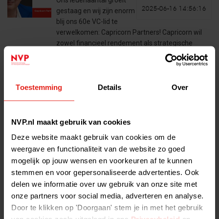
Ons ledenaantal groeit
2025-06-16 14:56:16
gestaag en wij zijn enorm
blij ons 60e VC-lid te
verwelkomen: Capricorn Partners! Capricorn wil
zowel financieel rendement als strategische
waarde creëren door te investeren in innovatieve…
Lees het volledige bericht >
Toestemming
Details
Over
Netherlands Diversity Report
2025
NVP.nl maakt gebruik van cookies
Deze website maakt gebruik van cookies om de
The Level 20 Netherlands
weergave en functionaliteit van de website zo goed
2025-06-16 08:33:19
Diversity Report 2025
mogelijk op jouw wensen en voorkeuren af te kunnen
launched last week and
reveals encouraging progress in gender
stemmen en voor gepersonaliseerde advertenties. Ook
representation across Dutch PE and VC
delen we informatie over uw gebruik van onze site met
investment teams. 1) Overall, women now
onze partners voor social media, adverteren en analyse.
represent 18%…
Door te klikken op 'Doorgaan' stem je in met het gebruik
Lees het volledige bericht >