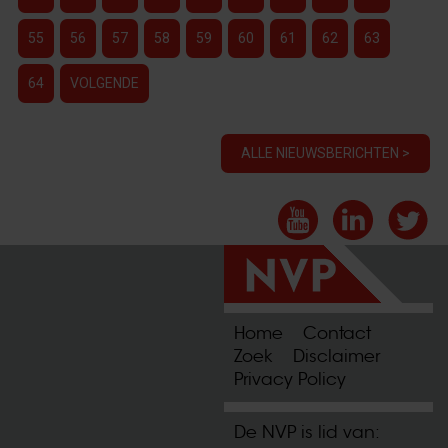
55
56
57
58
59
60
61
62
63
64
VOLGENDE
ALLE NIEUWSBERICHTEN >
Home
Contact
Zoek
Disclaimer
Privacy Policy
De NVP is lid van: