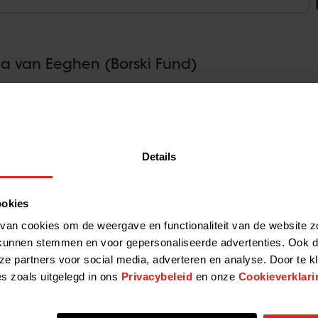
rica van Eeghen (Borski Fund)
spotlight’ zetten we venture capitalists in de spotlight.
2023-09-18 1
 van Eeghen, Investment Manager bij Borski Fund, over
chap…
Details
 Het vermogen van macht
ookies
van cookies om de weergave en functionaliteit van de website z
 hét flagship event van het jaar voor de NVP, met
kunnen stemmen en voor gepersonaliseerde advertenties. Ook d
2023-09-15 1
 netwerken. Schrijf je hier in. Voor wie? Leden,
ze partners voor social media, adverteren en analyse. Door te k
 Programma 14.30…
es zoals uitgelegd in ons
Privacybeleid
en onze
Cookieverklari