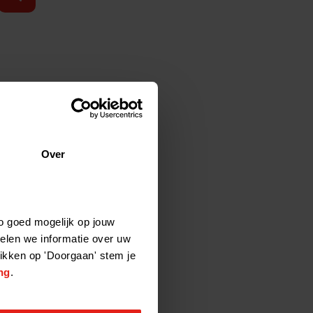
6:09:32
Over
o goed mogelijk op jouw
elen we informatie over uw
0:26:14
likken op 'Doorgaan' stem je
ng
.