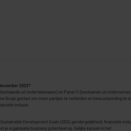
n december 2023?
ur bestaande uit ondertekenaars) en Panel-V (bestaande uit ondernemers
ne Bruijn gestart om meer partijen te verbinden en bewustwording te c
nciële inclusie.
n Sustainable Development Goals (SDG) gendergelijkheid, financiële inclu
et je organisatie business potentieel op. Gelijke kansen in het