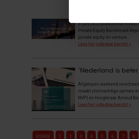
The Performance of
In juni 2023 publiceerde Inves
Private Equity Benchmark Repor
private equity en venture…
Lees het volledige bericht >
‘Nederland is beter
Afgelopen weekend verscheen op
maakt stormachtige opmars in N
NVP) en Hoogleraar Arnoud Boo
Lees het volledige bericht >
VORIGE
1
2
3
4
5
6
7
8