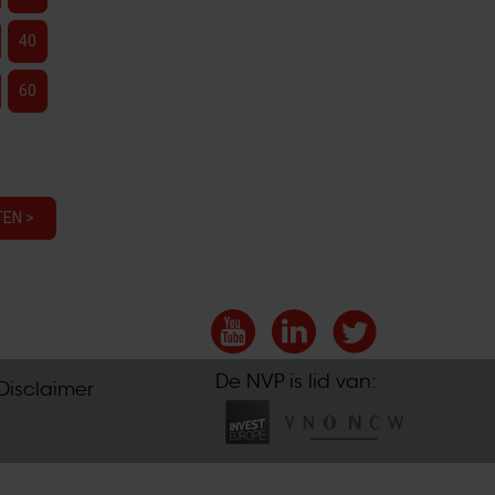
40
60
EN >
De NVP is lid van:
Disclaimer