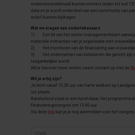
ondernemersklimaat kunnen immers leiden tot wel 139 m
data en je wordt onderdeel van een community van par
actief kunnen bijdragen.
Wat we vragen van ondertekenaars
1) Een lid van het senior managementteam aanwijzen d
materiële interacties van je organisatie met vrouweli
2) Het monitoren van de financiering aan vrouwelijke
3) Het ondernemen van initiatieven die gericht zijn 
toegankelijker wordt.
Wil je hierover meer weten, neem contact op met de
N
Wil je erbij zijn?
Je bent vanaf 10.30 uur van harte welkom op Landgoed 
uur plaats.
Aansluitend staat er een lunch klaar. Het programma ei
Financieringscongres om 13.00 uur.
Via deze
link
kun je je nog aanmelden voor het congres