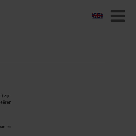
To
na
) zijn
reëren
sie en