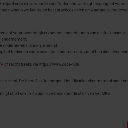
iljard euro extra waarde voor Nederland. Je krijgt toegang tot waarde
tners waarin we kennis en best practices delen en waaraan je medewe
at verantwoordelijk is voor het ondersteunen van gelijke kansen in 
jke ondernemers;
 ondernemers binnen je bedrijf.
op het bedienen van vrouwelijke ondernemers, zodat hun dienstverleni
VP
of rechtstreeks via https://www.code-v.nl/.
de Horst, De Horst 1 in Driebergen. Het officiële tekenmoment vindt o
ndigt strikt om 12.45 uur in verband met de start van het MKB
.