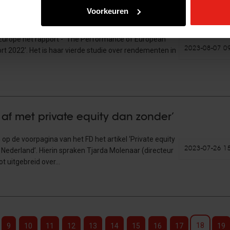
Voorkeuren
 European Private Equity Benchmark Report 
t Europe het rapport - 'The Performance of European
2023-08-07 0
t 2022'. Het is haar vierde studie over rendementen in
 af met private equity dan zonder’
 de voorpagina van het FD het artikel ‘Private equity
2023-07-26 1
ederland’. Hierin spraken Tjarda Molenaar (directeur
t uitgebreid over…
18
9
10
11
12
13
14
15
16
17
19