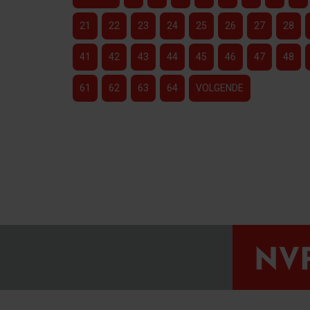
21
22
23
24
25
26
27
28
41
42
43
44
45
46
47
48
61
62
63
64
VOLGENDE