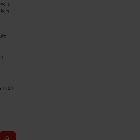
volle
rkers
alle
ng
m 11.00