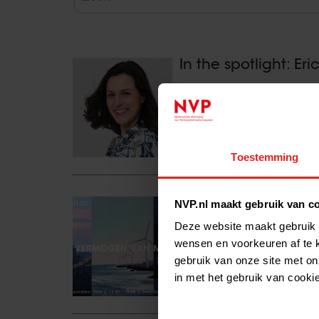
In the spotlight: E
In de interviewreeks ‘VC in the 
Deze keer interviewen we Erica
een divers ondernemerslands
Lees het volledige bericht >
Toestemming
NVP Seminar 2023:
NVP.nl maakt gebruik van c
Deze website maakt gebruik 
NVP Seminar Het NVP Seminar is
wensen en voorkeuren af te 
mogelijkheden tot verdieping en
gebruik van onze site met on
geassocieerde leden, derden.
in met het gebruik van cooki
Lees het volledige bericht >