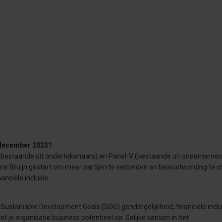
n december 2023?
ur bestaande uit ondertekenaars) en Panel-V (bestaande uit ondernemers
ne Bruijn gestart om meer partijen te verbinden en bewustwording te c
nciële inclusie.
n Sustainable Development Goals (SDG) gendergelijkheid, financiële inclu
et je organisatie business potentieel op. Gelijke kansen in het