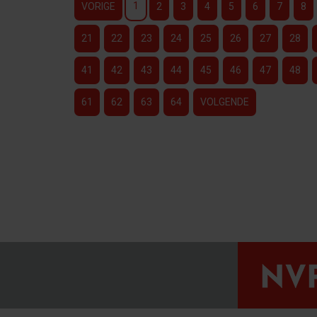
1
VORIGE
2
3
4
5
6
7
8
21
22
23
24
25
26
27
28
41
42
43
44
45
46
47
48
61
62
63
64
VOLGENDE