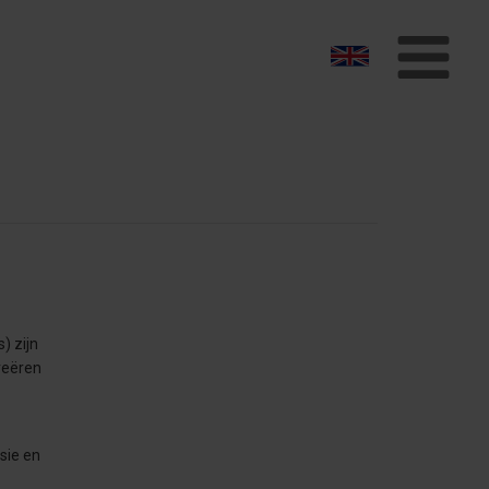
To
na
) zijn
reëren
sie en