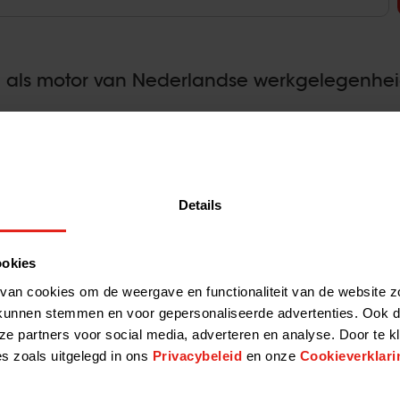
n als motor van Nederlandse werkgelegenhe
n van investeringsfondsen groeien aanzienlijk harder
2026-06-30 1
n 2023-2024 zagen deze bedrijven een netto groei van
iddelde…
Details
 Anne Portwich
ookies
van cookies om de weergave en functionaliteit van de website z
en en over de investeringsmaatschappij waarbij je werkt?
kunnen stemmen en voor gepersonaliseerde advertenties. Ook d
2026-06-23 1
j EQT Life Sciences. Al 25 jaar werk ik met veel plezier
ze partners voor social media, adverteren en analyse. Door te k
es zoals uitgelegd in ons
Privacybeleid
en onze
Cookieverklari