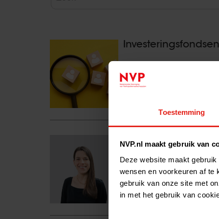
Investeringsfondse
Nederlandse bedrijven met steu
dan de rest van de economie. I
5,0% in banen, terwijl het gem
Lees het volledige bericht >
Toestemming
Nieuw bestuurslid:
NVP.nl maakt gebruik van c
Deze website maakt gebruik 
Kun je iets over jezelf vertell
wensen en voorkeuren af te 
Ik ben Anne Portwich, partner bi
bij…
gebruik van onze site met on
Lees het volledige bericht >
in met het gebruik van cooki