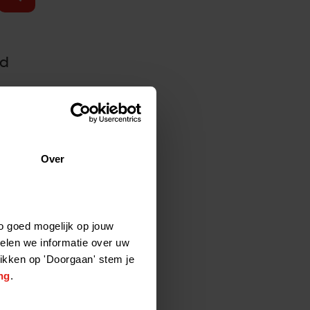
id
2:31:40
Over
o goed mogelijk op jouw
elen we informatie over uw
6:24:50
likken op 'Doorgaan' stem je
ng
.