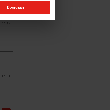
Doorgaan
4:56:47
2:14:51