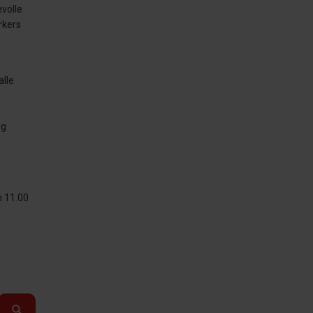
volle
rkers
alle
ng
m 11.00