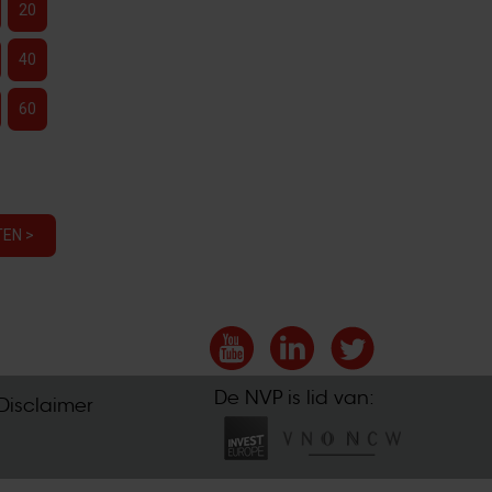
20
40
60
EN >
De NVP is lid van:
Disclaimer