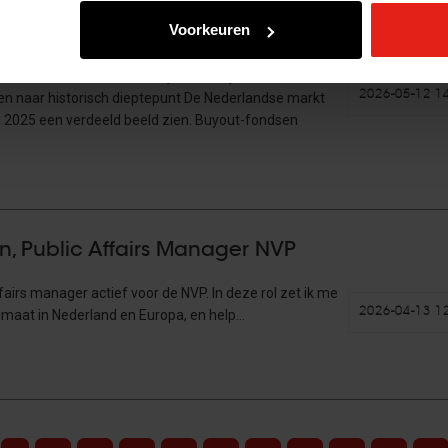
Voorkeuren
kapitaalmarkt 2025
recordniveau van €6,9 miljard, terwijl
2026-05-12 1
en naar historisch dieptepunt De Nederlandse markt
t in 2025 een verdeeld beeld zien. Buyout-fondsen
an, Public Affairs Manager NVP
affairs manager actief voor de NVP. In deze rol zet ik me
2026-04-13 1
limaat in Nederland en Europa, en help…