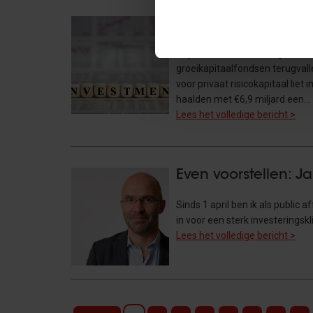
Nederlandse risico
Buyout-fondsenwerving bereikt 
groeikapitaalfondsen terugvall
voor privaat risicokapitaal lie
haalden met €6,9 miljard een…
Lees het volledige bericht >
Even voorstellen: J
Sinds 1 april ben ik als public 
in voor een sterk investeringsk
Lees het volledige bericht >