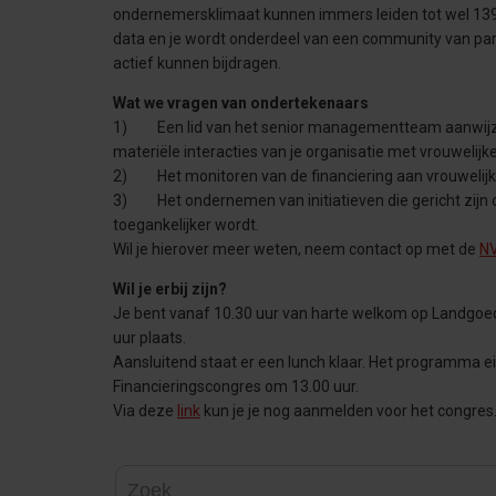
ondernemersklimaat kunnen immers leiden tot wel 139 m
data en je wordt onderdeel van een community van par
actief kunnen bijdragen.
Wat we vragen van ondertekenaars
1) Een lid van het senior managementteam aanwijzen d
materiële interacties van je organisatie met vrouweli
2) Het monitoren van de financiering aan vrouwelijke
3) Het ondernemen van initiatieven die gericht zijn 
toegankelijker wordt.
Wil je hierover meer weten, neem contact op met de
N
Wil je erbij zijn?
Je bent vanaf 10.30 uur van harte welkom op Landgoed 
uur plaats.
Aansluitend staat er een lunch klaar. Het programma ei
Financieringscongres om 13.00 uur.
Via deze
link
kun je je nog aanmelden voor het congres