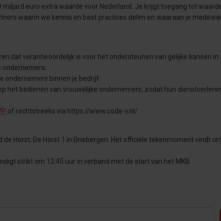
iljard euro extra waarde voor Nederland. Je krijgt toegang tot waarde
tners waarin we kennis en best practices delen en waaraan je medewe
at verantwoordelijk is voor het ondersteunen van gelijke kansen in 
jke ondernemers;
 ondernemers binnen je bedrijf.
op het bedienen van vrouwelijke ondernemers, zodat hun dienstverleni
VP
of rechtstreeks via https://www.code-v.nl/.
de Horst, De Horst 1 in Driebergen. Het officiële tekenmoment vindt o
ndigt strikt om 12.45 uur in verband met de start van het MKB
.