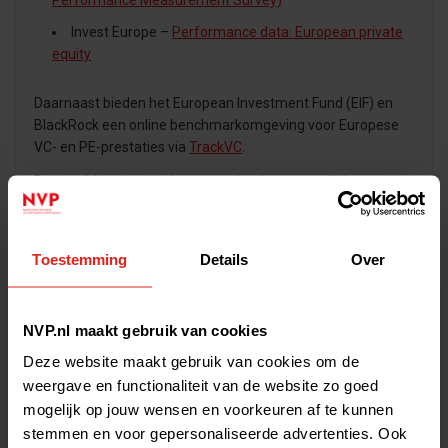
Performance Measurement Survey)
Invest Europe –
Performance data: European private
equity
Daarnaast bieden het European Investment Fund (EIF) en
BlackRock een online benchmarkomgeving voor Europese
VC- en PE-prestaties via
TrackVC
.
Deze publicaties zijn doorgaans het best vergelijkbaar met
de Nederlandse markt, omdat definities en methodiek in
Europa vaak op elkaar aansluiten.
Toestemming
Details
Over
Aanvullende studies (VS) en
benchmarks
NVP.nl maakt gebruik van cookies
Deze website maakt gebruik van cookies om de
In de Verenigde Staten publiceren onder meer de American
weergave en functionaliteit van de website zo goed
Investment Council en de National Venture Capital
mogelijk op jouw wensen en voorkeuren af te kunnen
Association diverse onderzoeken en rapporten:
stemmen en voor gepersonaliseerde advertenties. Ook