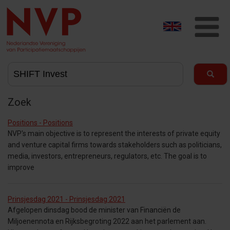
T
na
Zoek
Positions - Positions
NVP's main objective is to represent the interests of private equity
and venture capital firms towards stakeholders such as politicians,
media, investors, entrepreneurs, regulators, etc. The goal is to
improve
Prinsjesdag 2021 - Prinsjesdag 2021
Afgelopen dinsdag bood de minister van Financiën de
Miljoenennota en Rijksbegroting 2022 aan het parlement aan.