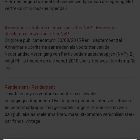
Hiermee begon formeel het nieuwe werkjaar van de regering. Het
vertrekpunt is rooskleuriger dan
Annemarie Jorritsma nieuwe voorzitter NVP - Annemarie
Jorritsma nieuwe voorzitter NVP
Originele publicatiedatum: 30/08/2015 Per 1 september zal
Annemarie Jorritsma aantreden als voorzitter van de
Nederlandse Vereniging van Participatiemaatschappijen (NVP). Zij
volgt Philip Houben op die vanaf 2010 voorzitter was. Jorritsma: ‘Ik
kijk
Rendement - Rendement
Private equity en venture capital zijn risicovolle
beleggingscategorieën. Over langere perioden laten veel studies
en benchmarkrapporten gemiddeld hogere rendementen zien
dan publieke aandelenmarkten, maar uitkomsten verschillen sterk
per fonds, vintage