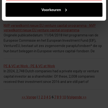
venture capital firma’s meegenomen in investeringsselectie en -
beheer. Met data en voorbeelden geven we inzicht en handvatten
Voorkeuren
voor verbetering. NVP /
NVP verwelkomt nieuw EU venture capital-programma - NVP
verwelkomt nieuw EU venture capital-programma
Originele publicatiedatum: 11/04/2018 Het programma van de
Europese Commissie en het European Investment Fund (EIF),
VentureEU, bestaat uit zes zogenoemde paraplufondsen* die op
hun beurt beleggen in Europese venture capital-fondsen. De
PE & VC at Work - PE & VC at Work
In 2024, 2,748 Dutch companies had a private equity or venture
capital investor as a shareholder. Of these, 2,008 companies
received their investment since 2016 and are still part of
<< Vorige
|
1
2
3
4
5
6
7
8
9
10
|
Volgende >>