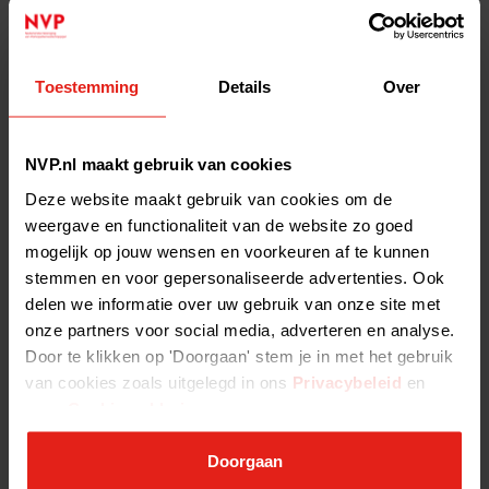
What is private equity? - What is private equity?
Thuisbezorgd.nl, Marlies Dekkers, Lucas Bols, Johma, Action: you'll
recognize many of these names, but did you know that all these
companies were financed with private equity capital, that means
Toestemming
Details
Over
with
NVP.nl maakt gebruik van cookies
Capital Markets Union - Capital Markets Union
In Brussels and The Hague, work is in full swing on the realisation
Deze website maakt gebruik van cookies om de
of the EU Capital Markets Union (CMU). This ambitious project of
weergave en functionaliteit van de website zo goed
the European Union aims to integrate
mogelijk op jouw wensen en voorkeuren af te kunnen
stemmen en voor gepersonaliseerde advertenties. Ook
delen we informatie over uw gebruik van onze site met
Kapitaalmarktenunie - Kapitaalmarktenunie
In Brussel en Den Haag wordt volop gewerkt aan de realisatie van
onze partners voor social media, adverteren en analyse.
de EU Kapitaalmarktenunie (Capital Markets Union, CMU). Dit
Door te klikken op 'Doorgaan' stem je in met het gebruik
ambitieuze project van de Europese Unie heeft als doel om
van cookies zoals uitgelegd in ons
Privacybeleid
en
onze
Cookieverklaring
.
ESG, diversiteit en inclusie - ESG, diversiteit en inclusie
Doorgaan
ESG, diversiteit en inclusie worden door veel private equity en