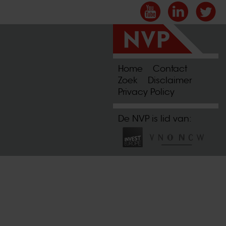
Home
Contact
Zoek
Disclaimer
Privacy Policy
De NVP is lid van: