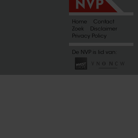
Home
Contact
Zoek
Disclaimer
Privacy Policy
De NVP is lid van: