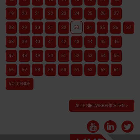
19
20
21
22
23
24
25
26
27
33
28
29
30
31
32
34
35
36
37
38
39
40
41
42
43
44
45
46
47
48
49
50
51
52
53
54
55
56
57
58
59
60
61
62
63
64
VOLGENDE
ALLE NIEUWSBERICHTEN >