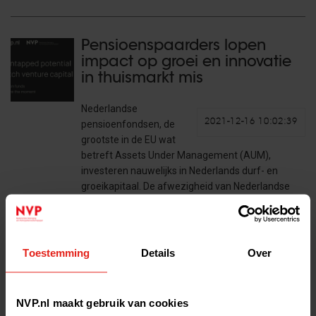
Pensioenspaarders lopen
impact op groei en innovatie
in thuismarkt mis
Nederlandse
2021-12-16 10:02:39
pensioenfondsen, de
grootste in de EU wat
betreft Assets Under Management (AUM),
investeren nauwelijks in Nederlands durf- en
groeikapitaal. De afwezigheid van Nederlandse
(en Europese) institutionele beleggers in de
vermogenscategorie,…
Lees het volledige bericht >
Toestemming
Details
Over
Bedrijven kloppen volop aan
NVP.nl maakt gebruik van cookies
voor financieringen