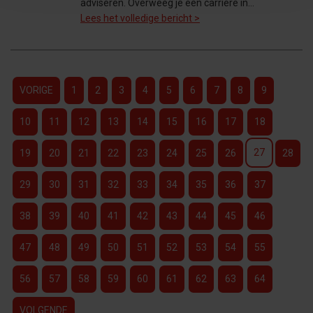
adviseren. Overweeg je een carrière in…
Lees het volledige bericht >
VORIGE
1
2
3
4
5
6
7
8
9
10
11
12
13
14
15
16
17
18
27
19
20
21
22
23
24
25
26
28
29
30
31
32
33
34
35
36
37
38
39
40
41
42
43
44
45
46
47
48
49
50
51
52
53
54
55
56
57
58
59
60
61
62
63
64
VOLGENDE