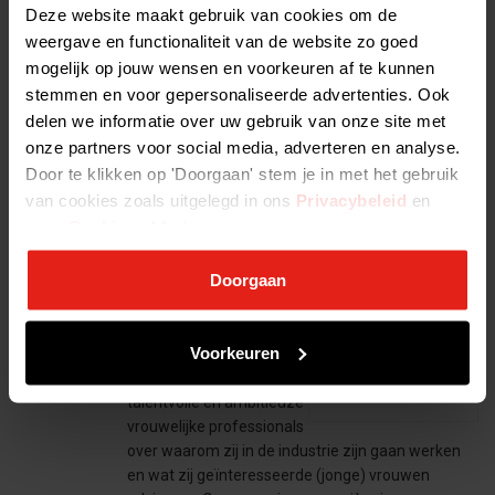
Deze website maakt gebruik van cookies om de
De fusie- en
weergave en functionaliteit van de website zo goed
2021-11-24 13:04:51
overnamemarkt draait
mogelijk op jouw wensen en voorkeuren af te kunnen
ondanks de coronacrisis
stemmen en voor gepersonaliseerde advertenties. Ook
overuren. De Nederlandse Vereniging van
delen we informatie over uw gebruik van onze site met
Participatiemaatschappijen en de Rabobank
onze partners voor social media, adverteren en analyse.
constateren dat er veel liquiditeit in de markt is en
Door te klikken op 'Doorgaan' stem je in met het gebruik
er volop wordt…
van cookies zoals uitgelegd in ons
Privacybeleid
en
Lees het volledige bericht >
onze
Cookieverklaring
.
Doorgaan
Vrouwelijke investeerders aan
het woord
Voorkeuren
De NVP interviewde 9
2021-11-18 15:58:53
talentvolle en ambitieuze
vrouwelijke professionals
over waarom zij in de industrie zijn gaan werken
en wat zij geïnteresseerde (jonge) vrouwen