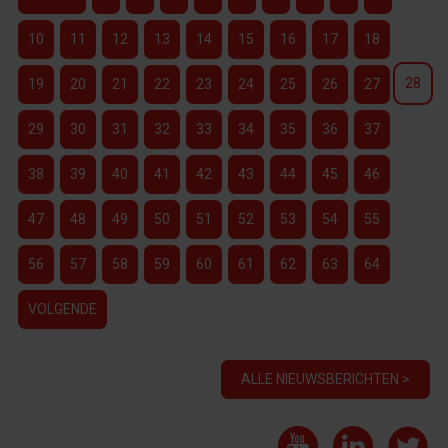
10
11
12
13
14
15
16
17
18
28
19
20
21
22
23
24
25
26
27
29
30
31
32
33
34
35
36
37
38
39
40
41
42
43
44
45
46
47
48
49
50
51
52
53
54
55
56
57
58
59
60
61
62
63
64
VOLGENDE
ALLE NIEUWSBERICHTEN >