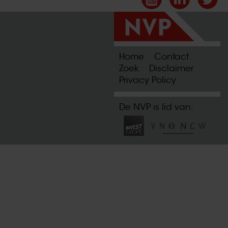
Home
Contact
Zoek
Disclaimer
Privacy Policy
De NVP is lid van: