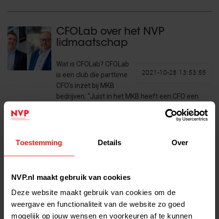
CFOLab over het NVP
lidmaatschap
Wat is CFOLab? CFOLab
2021-10-28 13:53:55
is een club die parttime
CFO’s inzet bij MKB
bedrijven. “Juist in het MKB heeft een CFO een
enorme toegevoegde waarde. Een CFO scherpt de
strategie aan…
Lees het volledige bericht >
Toestemming
Details
Over
NVP VC Afterwork aftermovie
NVP.nl maakt gebruik van cookies
Deze website maakt gebruik van cookies om de
Op donderdag 23
2021-09-30 15:25:24
september
weergave en functionaliteit van de website zo goed
organiseerden we voor
mogelijk op jouw wensen en voorkeuren af te kunnen