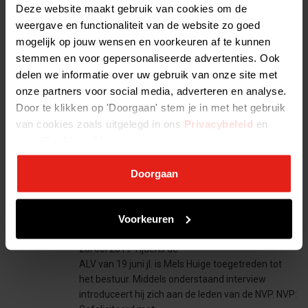
Deze website maakt gebruik van cookies om de
Originele
2020-05-15 16:25:34
publicatiedatum:
weergave en functionaliteit van de website zo goed
10/07/2019 Ook de NVP
mogelijk op jouw wensen en voorkeuren af te kunnen
vindt vergroting van de diversiteit binnen de sector
stemmen en voor gepersonaliseerde advertenties. Ook
belangrijk. De doelen die gesteld worden in het
delen we informatie over uw gebruik van onze site met
‘Diversity Statement’ vinden wij daarom een goed
onze partners voor social media, adverteren en analyse.
streven. Het…
Door te klikken op 'Doorgaan' stem je in met het gebruik
Lees het volledige bericht >
van cookies zoals uitgelegd in ons
Privacybeleid
en
onze
Cookieverklaring
.
Nieuw bestuurslid NVP: Mels
Doorgaan
Huige
Voorkeuren
Originele
2020-05-15 16:23:24
publicatiedatum:
20/06/2019 Tijdens de
ALV van 19 juni jl. is Mels Huige toegetreden tot
het bestuur. Middels onderstaand interview
introduceert hij zich aan de leden van de NVP. NVP: