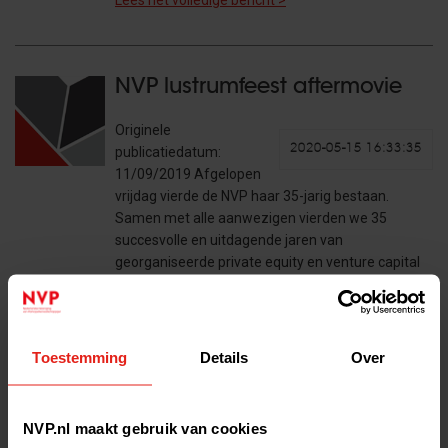
Lees het volledige bericht >
NVP lustrumfeest aftermovie
Originele
2020-05-15 16:33:35
publicatiedatum:
11/09/2019 Afgelopen
vrijdag vierde de NVP haar 35-jarig bestaan.
Samen met alle aanwezigen vierden we 35
succesvolle en uitdagende jaren van
georganiseerde private equity en venture capital
in Nederland. Met…
Lees het volledige bericht >
Toestemming
Details
Over
Reactie op Diversity Statement
van FundRight
NVP.nl maakt gebruik van cookies