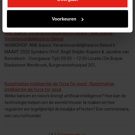
Tijdens de ALV van 21 juni jl. is Roland Graaf toegetreden tot het
bestuur. In dit interview introduceert hij zich aan de leden van de
NVP. Gefeliciteerd met je benoeming tot
Voorkeuren
AML Basics: Verantwoordelijkheid en Beleid - AML Basics:
Verantwoordelijkheid en Beleid
WORKSHOP: AML Basics: Verantwoordelijkheid en Beleid 6
MAART 2025 Sprekers l Prof. Birgit Snijder-Kuipers & Jacoline van
Bennekom - Overgaauw Tijd | 09:00 – 12:00 Locatie | De Brauw
Blackstone Westbroek, Burgerweeshuispad 201,
Kunstmatige intelligentie als force for good - Kunstmatige
intelligentie als force for good
Welke kansen en risico’s brengt artificial intelligence? Hoe kan de
technologie helpen om de wereld mooier te maken en hoe
reguleren we tegelijkertijd de kwalijke effecten? Een commissaris,
een ceo/cofounder