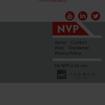
|
1
2
3
|
Volgende >>
Home
Contact
Zoek
Disclaimer
Privacy Policy
De NVP is lid van: