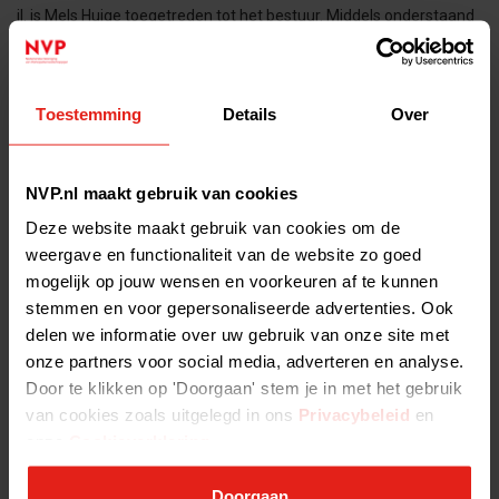
jl. is Mels Huige toegetreden tot het bestuur. Middels onderstaand
interview introduceert hij zich aan de leden van de NVP. NVP:
Gefeliciteerd met
Toestemming
Details
Over
Nieuw bestuurslid NVP: Robbert van Kampen - Nieuw bestuurslid
NVP: Robbert van Kampen
Tijdens de ALV van 21 juni jl. is Robbert van Kampen toegetreden
NVP.nl maakt gebruik van cookies
tot het bestuur. In dit interview introduceert hij zich aan de leden
Deze website maakt gebruik van cookies om de
van de NVP. Gefeliciteerd met je benoeming
weergave en functionaliteit van de website zo goed
mogelijk op jouw wensen en voorkeuren af te kunnen
Nieuw bestuurslid: Anne Portwich - Nieuw bestuurslid: Anne
stemmen en voor gepersonaliseerde advertenties. Ook
Portwich
delen we informatie over uw gebruik van onze site met
Kun je iets over jezelf vertellen en over de
onze partners voor social media, adverteren en analyse.
investeringsmaatschappij waarbij je werkt? Ik ben Anne Portwich,
Door te klikken op 'Doorgaan' stem je in met het gebruik
partner bij EQT Life Sciences. Al 25 jaar werk ik met veel plezier bij
van cookies zoals uitgelegd in ons
Privacybeleid
en
onze
Cookieverklaring
.
Nieuw bestuurslid NVP: Roland Graaf - Nieuw bestuurslid NVP:
Roland Graaf
Doorgaan