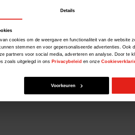
g
Details
ookies
van cookies om de weergave en functionaliteit van de website z
EMINGEN IN FONDSEN DIE AFLOPEN?
kunnen stemmen en voor gepersonaliseerde advertenties. Ook d
ze partners voor social media, adverteren en analyse. Door te k
g
es zoals uitgelegd in ons
Privacybeleid
en onze
Cookieverklari
Voorkeuren
AND IMPACT REPORTING