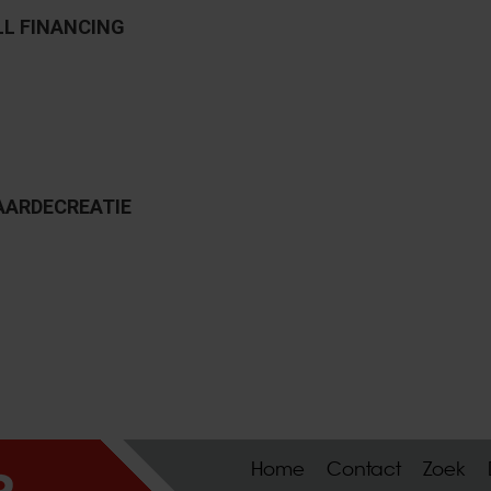
LL FINANCING
AARDECREATIE
Home
Contact
Zoek