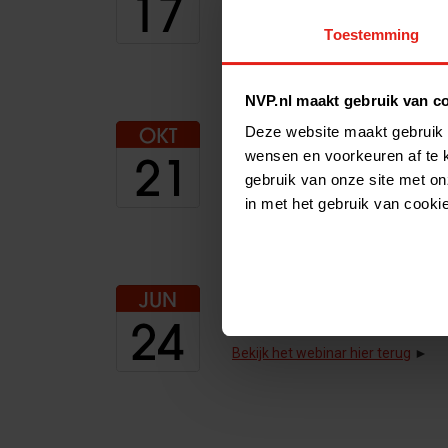
Opname beschikbaar op aanvraa
Toestemming
NVP.nl maakt gebruik van c
Deze website maakt gebruik 
WAT TE DOEN MET DEELN
wensen en voorkeuren af te 
gebruik van onze site met on
Opname beschikbaar op aanvraa
in met het gebruik van cooki
OPPORTUNITIES IN ESG 
Bekijk het webinar hier terug
►