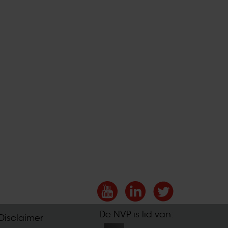
De NVP is lid van:
Disclaimer