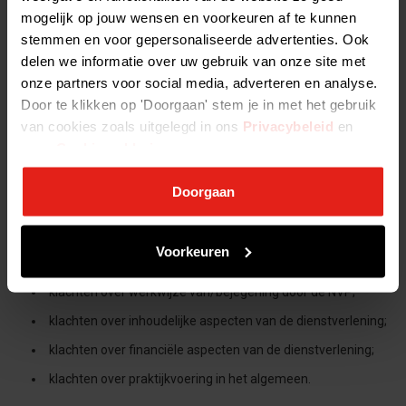
de NVP binnen 4 weken afgehandeld.
mogelijk op jouw wensen en voorkeuren af te kunnen
stemmen en voor gepersonaliseerde advertenties. Ook
5. REGISTRATIE EN CLASSIFICATIE VAN DE KLACHT
delen we informatie over uw gebruik van onze site met
onze partners voor social media, adverteren en analyse.
Alle klachten worden geregistreerd volgens het
klachtenregistratieformulier.
Door te klikken op 'Doorgaan' stem je in met het gebruik
De klachtenfunctionaris registreert en classificeert de klacht.
van cookies zoals uitgelegd in ons
Privacybeleid
en
De klacht wordt geclassificeerd:
onze
Cookieverklaring
.
naar wijze van indiening als
Doorgaan
A. mondeling;
B. schriftelijk.
Voorkeuren
naar aard van de klacht volgens onderstaande categorieën
klachten over werkwijze van/bejegening door de NVP;
klachten over inhoudelijke aspecten van de dienstverlening;
klachten over financiële aspecten van de dienstverlening;
klachten over praktijkvoering in het algemeen.