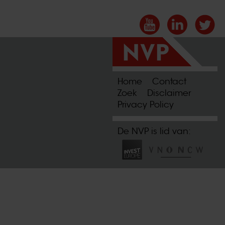
Home
Contact
Zoek
Disclaimer
Privacy Policy
De NVP is lid van: