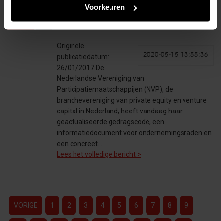
namens de NVP drie
Voorkeuren
initiatieven aan het parlement
aan
Originele
2020-05-15 13:55:36
publicatiedatum:
26/01/2017 De
Nederlandse Vereniging van
Participatiemaatschappijen (NVP), de
branchevereniging van private equity en venture
capital in Nederland, heeft vandaag haar
geactualiseerde gedragscode, een
informatiedocument voor ondernemingsraden en
een concreet…
Lees het volledige bericht >
VORIGE
1
2
3
4
5
6
7
8
9