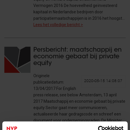
Vermogen 2016 De hoeveelheid geïnvesteerd
kapitaal in Nederlandse bedrijven door
participatiemaatschappijen is in 2016 het hoogst…
Lees het volledige bericht >
Persbericht: maatschappij en
economie gebaat bij private
equity
Originele
2020-05-15 14:08:07
publicatiedatum:
13/04/2017 For English
press release, see below Amsterdam, 13 april
2017 Maatschappij en economie gebaat bij private
equity Sector gaat meer communiceren,
actualiseerde haar gedragscode en schreef een
document voor ondernemingsraden. De Minister…
Lees het volledige bericht >