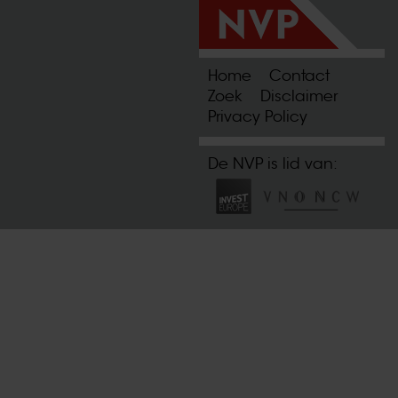
Home
Contact
Zoek
Disclaimer
Privacy Policy
De NVP is lid van: