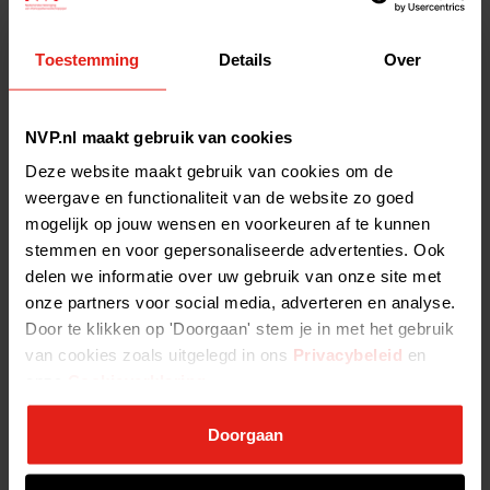
Toestemming
Details
Over
Het Financiële
Verkiezingsdebat: scherpe
discussies en nadruk op
NVP.nl maakt gebruik van cookies
noodzaak private equity
Deze website maakt gebruik van cookies om de
weergave en functionaliteit van de website zo goed
Originele
mogelijk op jouw wensen en voorkeuren af te kunnen
2020-05-15 14:05:11
publicatiedatum:
stemmen en voor gepersonaliseerde advertenties. Ook
01/03/2017 In aanloop
delen we informatie over uw gebruik van onze site met
naar de Tweede Kamerverkiezingen van 15 maart
onze partners voor social media, adverteren en analyse.
organiseerde DFT met medewerking van de NVP
op 28 februari Het Financiële Verkiezingsdebat.
Door te klikken op 'Doorgaan' stem je in met het gebruik
Het debat over de financiële thema’s…
van cookies zoals uitgelegd in ons
Privacybeleid
en
Lees het volledige bericht >
onze
Cookieverklaring
.
Doorgaan
Annemarie Jorritsma biedt