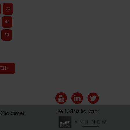
20
40
60
EN >
De NVP is lid van:
Disclaimer