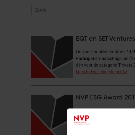
EQT en SET Venture
Originele publicatiedatum: 14
Participatiemaatschappijen (NV
één voor de categorie ‘Private 
Lees het volledige bericht >
NVP ESG Award 20
Originele publicatiedatum: 02/
hebben zich dit jaar aangeme
record! De partijen die meeding
Lees het volledige bericht >