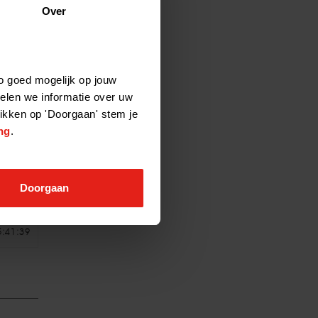
Over
o goed mogelijk op jouw
5:43:56
elen we informatie over uw
likken op 'Doorgaan' stem je
ng
.
Doorgaan
5:41:39