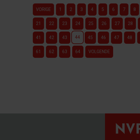
VORIGE
1
2
3
4
5
6
7
8
21
22
23
24
25
26
27
28
44
41
42
43
45
46
47
48
61
62
63
64
VOLGENDE