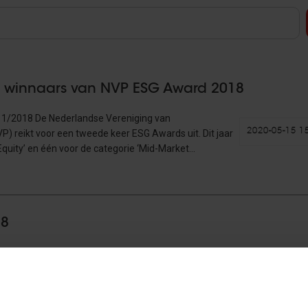
s winnaars van NVP ESG Award 2018
/11/2018 De Nederlandse Vereniging van
2020-05-15 1
P) reikt voor een tweede keer ESG Awards uit. Dit jaar
Equity’ en één voor de categorie ‘Mid-Market…
18
11/2018 Tien private equity- en venture capital-huizen
2020-05-15 1
ld om mee te dingen naar de NVP ESG Award 2018. Een
en zijn, op…