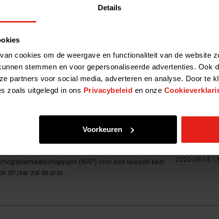
Details
 complimenteert de NVP
ookies
van cookies om de weergave en functionaliteit van de website z
/2018 Op 12 juli j.l. stuurde Minister van Sociale
2020-05-15 1
uter Koolmees een brief naar de Tweede Kamer
kunnen stemmen en voor gepersonaliseerde advertenties. Ook d
itiatiefnota (zomer…
ze partners voor social media, adverteren en analyse. Door te k
es zoals uitgelegd in ons
Privacybeleid
en onze
Cookieverklari
Voorkeuren
ESG Award 2018 geopend
08/2018 Na het succes van vorig jaar zal de
2020-05-15 1
rticipatiemaatschappijen (NVP) voor een tweede keer
 dit jaar zal de prijs…