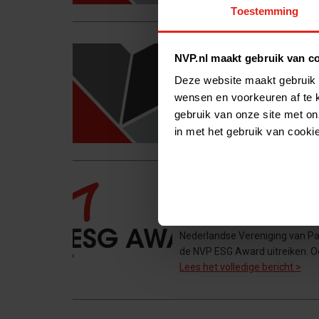
Toestemming
Minister Koolmees
NVP.nl maakt gebruik van c
Deze website maakt gebruik 
Originele publicatiedatum: 15/08
Zaken en Werkgelegenheid Wo
wensen en voorkeuren af te 
waarin hij ingaat op de in de in
gebruik van onze site met on
Lees het volledige bericht >
in met het gebruik van cooki
Inschrijving NVP 
Originele publicatiedatum: 06/
Nederlandse Vereniging van Pa
de NVP ESG Award uitreiken. Ook
Lees het volledige bericht >