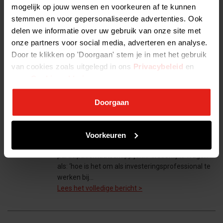
vragen we alle NVP-leden voorbeelden aan te
mogelijk op jouw wensen en voorkeuren af te kunnen
dragen van bijzondere initiatieven of bijdragen uit
stemmen en voor gepersonaliseerde advertenties. Ook
hun eigen portefeuille, die helpen…
delen we informatie over uw gebruik van onze site met
Lees het volledige bericht >
onze partners voor social media, adverteren en analyse.
Door te klikken op 'Doorgaan' stem je in met het gebruik
van cookies zoals uitgelegd in ons
Privacybeleid
en
onze
Cookieverklaring
Investeerders in beeld -
.
Robbert van Kampen
Doorgaan
In de nieuwe reeks
2020-08-13 16:30:35
‘investeerders in beeld’
laten we de lezer
Voorkeuren
kennismaken met de mensen werkzaam bij
participatiemaatschappijen. Persoonlijke vragen
als: ‘hoe is het om als investeringsprofessional te
werken bij…
Lees het volledige bericht >