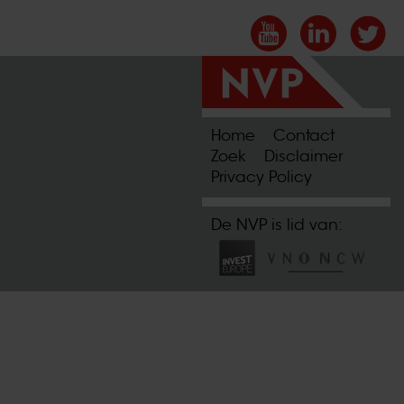
Home
Contact
Zoek
Disclaimer
Privacy Policy
De NVP is lid van: