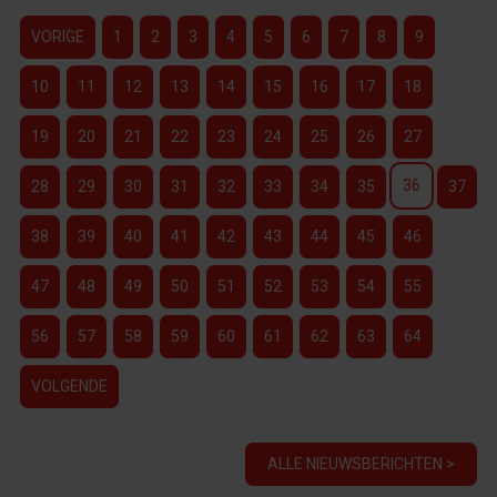
VORIGE
1
2
3
4
5
6
7
8
9
10
11
12
13
14
15
16
17
18
19
20
21
22
23
24
25
26
27
36
28
29
30
31
32
33
34
35
37
38
39
40
41
42
43
44
45
46
47
48
49
50
51
52
53
54
55
56
57
58
59
60
61
62
63
64
VOLGENDE
ALLE NIEUWSBERICHTEN >