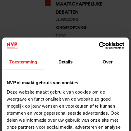
MAATSCHAPPELIJKE
DEBATTEN
JEUGDZORG
KINDEROPVANG
ZORG
TOEZICHT & REGULERING
VEILIGHEID
Toestemming
Details
Over
Kinderopvang
NVP.nl maakt gebruik van cookies
Het ministerie van SZW heeft SEO Economisch Onderzoek
gevraagd om de markt voor kinderopvang in kaart te brengen. Het
Deze website maakt gebruik van cookies om de
onderzoek richt zich primair op de rol van grote
weergave en functionaliteit van de website zo goed
kinderopvangorganisaties en de invloed van private equity (PE) in
mogelijk op jouw wensen en voorkeuren af te kunnen
het bijzonder.
stemmen en voor gepersonaliseerde advertenties. Ook
delen we informatie over uw gebruik van onze site met
Ongeveer 12% van de totale markt was in 2022 in handen van
private equity. Deze ondernemingen scoren relatief goed in het
onze partners voor social media, adverteren en analyse.