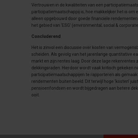
Vertrouwen in de kwaliteiten van een participatiemaatsc
participatiemaatschappij is, hoe makkelijker het is om 
alleen opgebouwd door goede financiële rendementen te 
het gebied van ‘ESG’ (environmental, social & corporat
Concluderend
Het is zinvol een discussie over kosten van vermogensbeh
scheiden. Als gevolg van het jarenlange quantitative ea
markt en zijn rentes laag. Door deze lage rekenrente
dekkingsraden. Hierdoor wordt vaak kritisch gekeken 
participatiemaatschappijen te rapporteren als gemaa
rendementen buiten beeld. Dit terwijl hoge ‘kosten’ ju
pensioenfondsen en wordt bijgedragen aan betere dekkin
ooit.