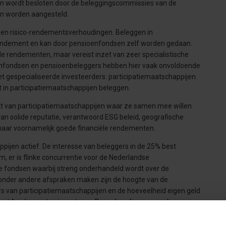
en wordt besloten door de beleggingscommissies van de
en worden aangesteld.
 en risico-rendementsverhoudingen. Beleggen in
g rendement en kan door pensioenfondsen zelf worden gedaan.
oede rendementen, maar vereist inzet van zeer specialistische
oenfondsen en pensioenbeleggers hebben hier vaak onvoldoende
t gespecialiseerde investeerders: participatiemaatschappijen.
 in participatiemaatschappijen beleggen.
t van participatiemaatschappijen waar ze samen mee willen
n solide reputatie, verantwoord ESG beleid, geografische
 maar voornamelijk goede financiële rendementen.
ppijen actief. De interesse van beleggers in de 25% best
m, er is flinke concurrentie voor de Nederlandse
 fondsen waarbij streng onderhandeld wordt over de
onder andere afspraken maken zijn de hoogte van de
 van participatiemaatschappijen en de hoeveelheid eigen geld
 het fonds moeten investeren. De verhouding vergoeding en