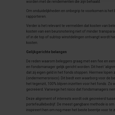
worden met de rendementen die zijn behaald.
Om onduidelijkheden en onbegrip te voorkomen is het b
rapporteren.
Verder is het relevant te vermelden dat kosten van bel
kosten van een beursnotering niet of minder transpara
of in de top of subtop winstdelingen ontvangt wordt hi
kosten.
Gelijkgerichte belangen
De reden waarom beleggers graag met een fee en een 
en fondsmanager gelijk gericht worden. Dit heet ‘align
dat zij eigen geld in het fonds stoppen. Hiermee lopen 
(ondernemersrisico). Dit biedt een waarborg voor de b
het tegenzit, 100% blijven inzetten voor het fonds. 
gecreëerd. Vanwege het risico dat fondsmanagers ne
Deze alignment of interests wordt ook gecreëerd tus
portefeuillebedrijf. De meest gangbare methode is om
inspireert hen om nog meer het beste beentje voor te z