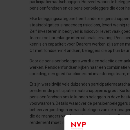
participatiemaatschappijen. Hoeveel waarin te belegg
pensioenfondsen en de pensioenbeleggers die door h
Elke beleggingscategorie heeft andere eigenschappen
staatsobligaties is nagenoeg risicoloos, levert weini
Zelf investeren in bedrijven is risicovol, levert vaak g
teams met jarenlange internationale ervaring. Pensi
kennis en capaciteit voor. Daarom werken zij samen me
Of met fondsen-in-fondsen, beleggers die op hun beurt
Door de pensioenbeleggers wordt een selectie gemaak
werken. Pensioenfondsen kijken naar een combinatie va
spreiding, een goed functionerend investeringsteam,
Er zijn wereldwijd vele duizenden participatiemaatscha
presterende participatiemaatschappijen is groot. Korto
pensioenfondsen om te kunnen beleggen in deze beste
voorwaarden. Details waarover de pensioenbeleggers 
beheervergoedingen en winstdelingen van de managers
die de managers van de participatiemaatschappijen in
rendement moet in balans zijn.