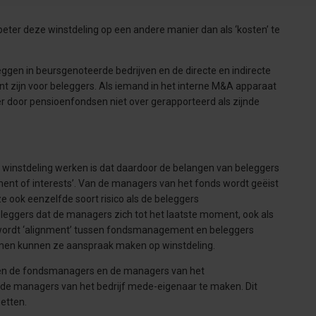
eter deze winstdeling op een andere manier dan als ‘kosten’ te
eggen in beursgenoteerde bedrijven en de directe en indirecte
nt zijn voor beleggers. Als iemand in het interne M&A apparaat
er door pensioenfondsen niet over gerapporteerd als zijnde
winstdeling werken is dat daardoor de belangen van beleggers
ment of interests’. Van de managers van het fonds wordt geëist
ze ook eenzelfde soort risico als de beleggers
eleggers dat de managers zich tot het laatste moment, ook als
Zo wordt ‘alignment’ tussen fondsmanagement en beleggers
men kunnen ze aanspraak maken op winstdeling.
sen de fondsmanagers en de managers van het
 de managers van het bedrijf mede-eigenaar te maken. Dit
etten.