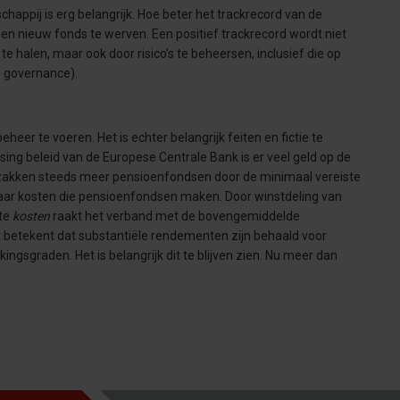
happij is erg belangrijk. Hoe beter het trackrecord van de
een nieuw fonds te werven. Een positief trackrecord wordt niet
halen, maar ook door risico’s te beheersen, inclusief die op
e governance).
eer te voeren. Het is echter belangrijk feiten en fictie te
sing beleid van de Europese Centrale Bank is er veel geld op de
s zakken steeds meer pensioenfondsen door de minimaal vereiste
naar kosten die pensioenfondsen maken. Door winstdeling van
kte
kosten
raakt het verband met de bovengemiddelde
ist betekent dat substantiële rendementen zijn behaald voor
gsgraden. Het is belangrijk dit te blijven zien. Nu meer dan