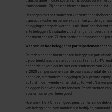
transparantie in deze kosten. Dit is succesvol en hier
transparantie’. Zij oogsten hiermee internationaal lof.
Het begon met het motiveren van vermogensbeheerders 
transactiekosten en beheerskosten die worden gemaakt 
beleggingscategorie wordt dus als ‘duur’ beschouwd en
in te beleggen. De situatie zit echter genuanceerder in 
pensioenfondsen. Zij zien participatiemaatschappijen 
Waarom en hoe beleggen in participatiemaatschapp
Dé reden dat pensioenfondsen beleggen in participat
bijvoorbeeld was private equity in 2018 met 15,4% re
behoorde private equity met een rendement van 22,4% t
in 2020 van pensioenen van de baan was omdat de ja
aandelen, alternatieve beleggingen (o.a. private equit
2015 al in de Tweede kamer dat zij tot wel 5% meer p
beleggen in private equity fondsen. Rendementen van 
economische cycli heen goed.
Hoe werkt het? Om een goed pensioen en solide dekki
van beleggingen. Van aandelen in bedrijven, staatsobli