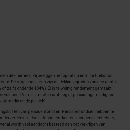
nen deelnemers. Zij beleggen het opdat nu en in de toekomst
erd. De afgelopen jaren zijn de dekkingsgraden van een aantal
 of zelfs onder de 104%). Er is te weinig rendement gemaakt
nnen voldoen. Premies moeten omhoog of pensioengerechtigden
bij media en de politiek).
ringskosten van pensioenfondsen. Pensioenfondsen hebben te
onderverdeeld in drie categorieën: kosten voor pensioenbeheer,
enal wordt veel aandacht besteed aan het verkrijgen van