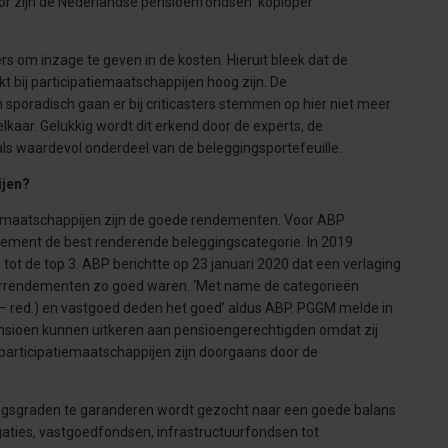
door zijn de Nederlandse pensioenfondsen ‘koploper
om inzage te geven in de kosten. Hieruit bleek dat de
bij participatiemaatschappijen hoog zijn. De
 sporadisch gaan er bij criticasters stemmen op hier niet meer
elkaar. Gelukkig wordt dit erkend door de experts, de
als waardevol onderdeel van de beleggingsportefeuille.
ijen?
iemaatschappijen zijn de goede rendementen. Voor ABP
ndement de best renderende beleggingscategorie. In 2019
ot de top 3. ABP berichtte op 23 januari 2020 dat een verlaging
arrendementen zo goed waren. ‘Met name de categorieën
y – red.) en vastgoed deden het goed’ aldus ABP. PGGM melde in
ensioen kunnen uitkeren aan pensioengerechtigden omdat zij
participatiemaatschappijen zijn doorgaans door de
ngsgraden te garanderen wordt gezocht naar een goede balans
gaties, vastgoedfondsen, infrastructuurfondsen tot